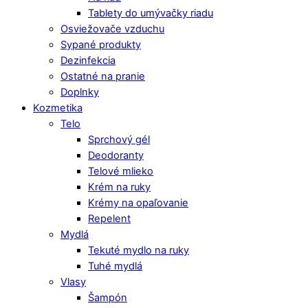
Tablety do umývačky riadu
Osviežovače vzduchu
Sypané produkty
Dezinfekcia
Ostatné na pranie
Doplnky
Kozmetika
Telo
Sprchový gél
Deodoranty
Telové mlieko
Krém na ruky
Krémy na opaľovanie
Repelent
Mydlá
Tekuté mydlo na ruky
Tuhé mydlá
Vlasy
Šampón