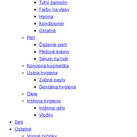
Tuhý šampón
Farby na vlasy
Henna
Kondicionér
Ostatné
Pleť
Čistenie pleti
Pleťové krémy
Sérum na tvár
Konopná kozmetika
Ústna hygiena
Zubné pasty
Dentálna hygiena
Oleje
Intímna hygiena
Intímne gély
Vložky
Deti
Ostatné
Vonné tyčinky