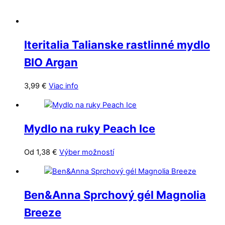
Iteritalia Talianske rastlinné mydlo
BIO Argan
3,99
€
Viac info
Mydlo na ruky Peach Ice
Tento
Od
1,38
€
Výber možností
produkt
má
viacero
Ben&Anna Sprchový gél Magnolia
variantov.
Možnosti
Breeze
si