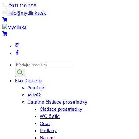
Skip
0911 110 396
to
info@mydlinka.sk
content
Menu
Cart
Cart
IG
Facebook
Products
search
Eko Drogéria
Prací gél
Aviváž
Ostatné čistiace prostriedky
Čistiace prostriedky
WC čistič
Ocot
Podlahy
Na riad