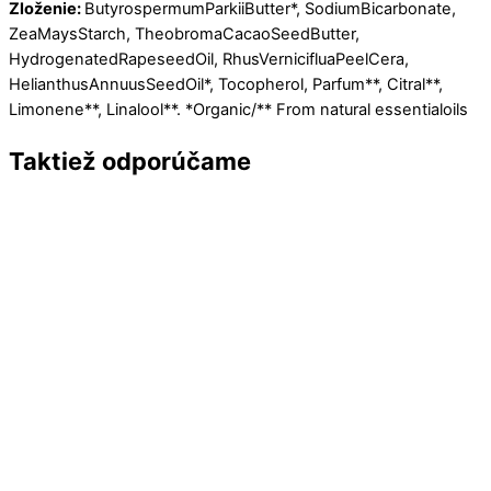
Zloženie:
ButyrospermumParkiiButter*, SodiumBicarbonate,
ZeaMaysStarch, TheobromaCacaoSeedButter,
HydrogenatedRapeseedOil, RhusVernicifluaPeelCera,
HelianthusAnnuusSeedOil*, Tocopherol, Parfum**, Citral**,
Limonene**, Linalool**. *Organic/** From natural essentialoils
Taktiež odporúčame