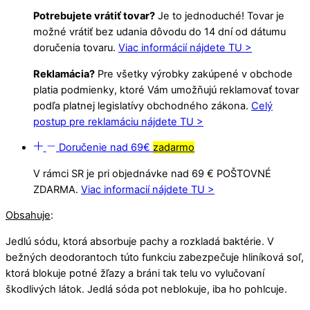
Potrebujete vrátiť tovar?
Je to jednoduché! Tovar je
možné vrátiť bez udania dôvodu do 14 dní od dátumu
doručenia tovaru.
Viac informácií nájdete TU >
Reklamácia?
Pre všetky výrobky zakúpené v obchode
platia podmienky, ktoré Vám umožňujú reklamovať tovar
podľa platnej legislatívy obchodného zákona.
Celý
postup pre reklamáciu nájdete TU >
Doručenie nad 69€
zadarmo
V rámci SR je pri objednávke nad 69 € POŠTOVNÉ
ZDARMA.
Viac informacií nájdete TU >
Obsahuje
:
Jedlú sódu, ktorá absorbuje pachy a rozkladá baktérie. V
bežných deodorantoch túto funkciu zabezpečuje hliníková soľ,
ktorá blokuje potné žľazy a bráni tak telu vo vylučovaní
škodlivých látok. Jedlá sóda pot neblokuje, iba ho pohlcuje.