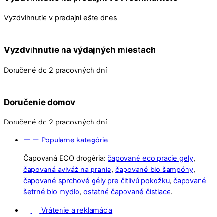
Vyzdvihnutie v predajni ešte dnes
Vyzdvihnutie na výdajných miestach
Doručené do 2 pracovných dní
Doručenie domov
Doručené do 2 pracovných dní
Populárne kategórie
Čapovaná ECO drogéria:
čapované eco pracie gély
,
čapovaná aviváž na pranie
,
čapované bio šampóny
,
čapované sprchové gély pre čitlivú pokožku
,
čapované
šetrné bio mydlo
,
ostatné čapované čistiace
.
Vrátenie a reklamácia