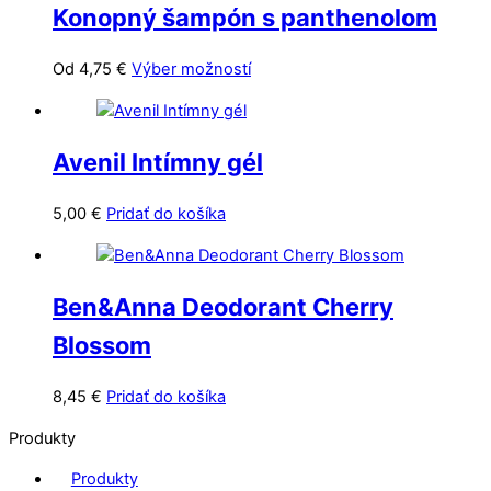
Konopný šampón s panthenolom
Tento
Od
4,75
€
Výber možností
produkt
má
viacero
Avenil Intímny gél
variantov.
Možnosti
5,00
€
Pridať do košíka
si
môžete
vybrať
na
Ben&Anna Deodorant Cherry
stránke
Blossom
produktu.
8,45
€
Pridať do košíka
Produkty
Produkty