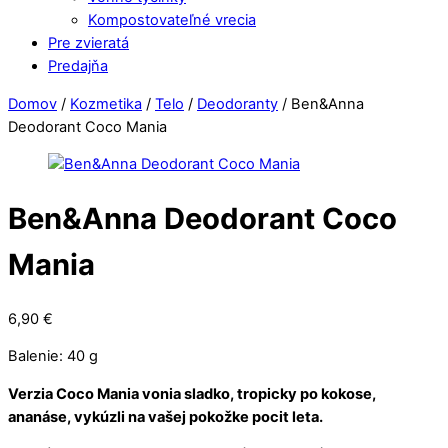
Kompostovateľné vrecia
Pre zvieratá
Predajňa
Close
Close
Domov
/
Kozmetika
/
Telo
/
Deodoranty
/ Ben&Anna
Menu
Cart
Deodorant Coco Mania
Ben&Anna Deodorant Coco
Mania
6,90
€
Balenie: 40 g
Verzia Coco Mania vonia sladko, tropicky po kokose,
ananáse, vykúzli na vašej pokožke pocit leta.