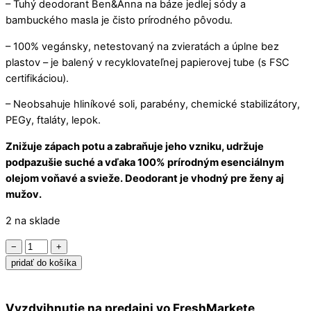
– Tuhý deodorant Ben&Anna na báze jedlej sódy a
bambuckého masla je čisto prírodného pôvodu.
– 100% vegánsky, netestovaný na zvieratách a úplne bez
plastov – je balený v recyklovateľnej papierovej tube (s FSC
certifikáciou).
– Neobsahuje hliníkové soli, parabény, chemické stabilizátory,
PEGy, ftaláty, lepok.
Znižuje zápach potu a zabraňuje jeho vzniku, udržuje
podpazušie suché a vďaka 100% prírodným esenciálnym
olejom voňavé a svieže. Deodorant je vhodný pre ženy aj
mužov.
2 na sklade
množstvo
−
+
Ben&Anna
pridať do košíka
Deodorant
Coco
Vyzdvihnutie na predajni vo FreshMarkete
Mania