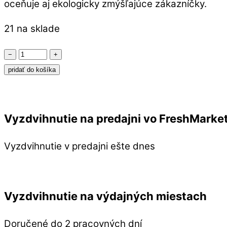
oceňuje aj ekologicky zmýšľajúce zákazníčky.
21 na sklade
množstvo
−
+
NATRACARE
pridať do košíka
Tampóny
SUPER
PLUS
Vyzdvihnutie na predajni vo FreshMarke
20
ks
Vyzdvihnutie v predajni ešte dnes
–
organická
ochrana
Vyzdvihnutie na výdajných miestach
Doručené do 2 pracovných dní