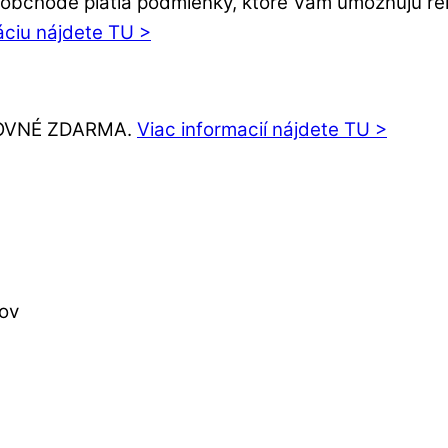
bchode platia podmienky, ktoré Vám umožňujú rekl
áciu nájdete TU >
ŠTOVNÉ ZDARMA.
Viac informacií nájdete TU >
lov