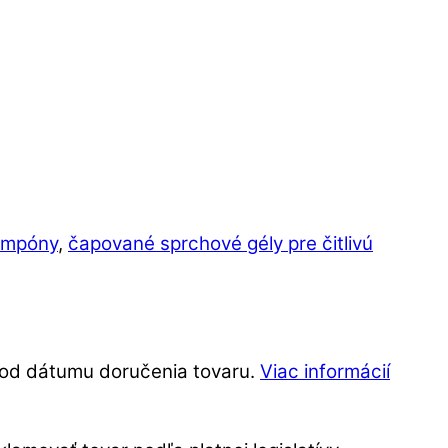
ampóny
,
čapované sprchové gély pre čitlivú
í od dátumu doručenia tovaru.
Viac informácií