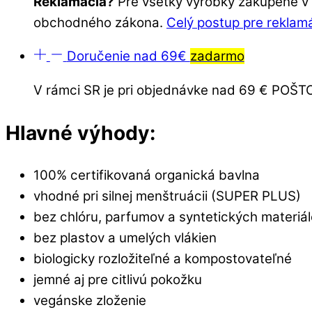
Reklamácia?
Pre všetky výrobky zakúpené v o
obchodného zákona.
Celý postup pre reklam
Doručenie nad 69€
zadarmo
V rámci SR je pri objednávke nad 69 € PO
Hlavné výhody:
100% certifikovaná organická bavlna
vhodné pri silnej menštruácii (SUPER PLUS)
bez chlóru, parfumov a syntetických materiá
bez plastov a umelých vlákien
biologicky rozložiteľné a kompostovateľné
jemné aj pre citlivú pokožku
vegánske zloženie