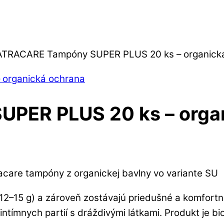
ATRACARE Tampóny SUPER PLUS 20 ks – organick
PER PLUS 20 ks – organ
acare tampóny z organickej bavlny
vo variante SU
2–15 g) a zároveň zostávajú priedušné a komfortn
ntímnych partií s dráždivými látkami. Produkt je bio