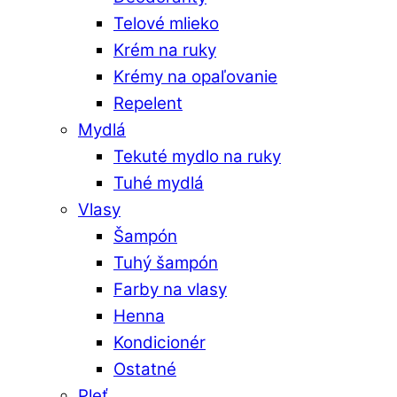
Telové mlieko
Krém na ruky
Krémy na opaľovanie
Repelent
Mydlá
Tekuté mydlo na ruky
Tuhé mydlá
Vlasy
Šampón
Tuhý šampón
Farby na vlasy
Henna
Kondicionér
Ostatné
Pleť