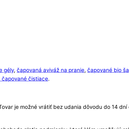
e gély
,
čapovaná aviváž na pranie
,
čapované bio š
 čapované čistiace
.
Tovar je možné vrátiť bez udania dôvodu do 14 dn