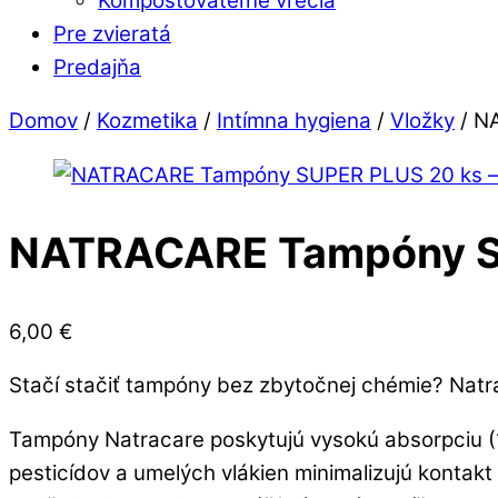
Kompostovateľné vrecia
Pre zvieratá
Predajňa
Close
Close
Domov
/
Kozmetika
/
Intímna hygiena
/
Vložky
/ N
Menu
Cart
NATRACARE Tampóny SU
6,00
€
Stačí stačiť tampóny bez zbytočnej chémie?
Natr
Tampóny Natracare poskytujú vysokú absorpciu (1
pesticídov a umelých vlákien minimalizujú kontakt i