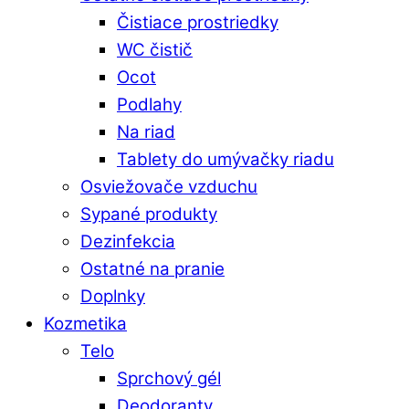
Čistiace prostriedky
WC čistič
Ocot
Podlahy
Na riad
Tablety do umývačky riadu
Osviežovače vzduchu
Sypané produkty
Dezinfekcia
Ostatné na pranie
Doplnky
Kozmetika
Telo
Sprchový gél
Deodoranty