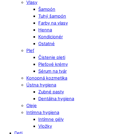
Vlasy
Šampón
Tuhý šampón
Farby na vlasy
Henna
Kondicionér
Ostatné
Pleť
Čistenie pleti
Pleťové krémy
Sérum na tvár
Konopná kozmetika
Ústna hygiena
Zubné pasty
Dentálna hygiena
Oleje
Intímna hygiena
Intímne gély
Vložky
Deti