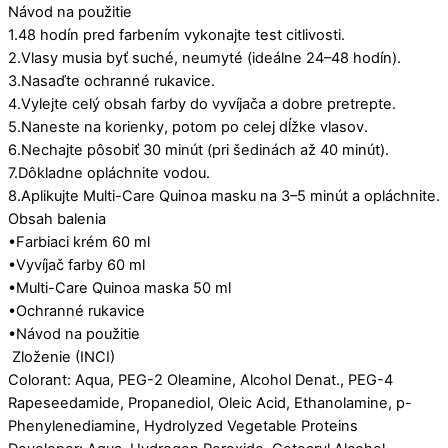
Návod na použitie
1.48 hodín pred farbením vykonajte test citlivosti.
2.Vlasy musia byť suché, neumyté (ideálne 24–48 hodín).
3.Nasaďte ochranné rukavice.
4.Vylejte celý obsah farby do vyvíjača a dobre pretrepte.
5.Naneste na korienky, potom po celej dĺžke vlasov.
6.Nechajte pôsobiť 30 minút (pri šedinách až 40 minút).
7.Dôkladne opláchnite vodou.
8.Aplikujte Multi-Care Quinoa masku na 3–5 minút a opláchnite.
Obsah balenia
•Farbiaci krém 60 ml
•Vyvíjač farby 60 ml
•Multi-Care Quinoa maska 50 ml
•Ochranné rukavice
•Návod na použitie
Zloženie (INCI)
Colorant: Aqua, PEG-2 Oleamine, Alcohol Denat., PEG-4
Rapeseedamide, Propanediol, Oleic Acid, Ethanolamine, p-
Phenylenediamine, Hydrolyzed Vegetable Proteins