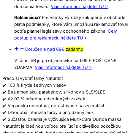
doručenia tovaru.
Viac informácií nájdete TU >
Reklamácia?
Pre všetky výrobky zakúpené v obchode
platia podmienky, ktoré Vám umožňujú reklamovať tovar
podľa platnej legislatívy obchodného zákona.
Celý
postup pre reklamáciu nájdete TU >
Doručenie nad 69€
zadarmo
V rámci SR je pri objednávke nad 69 € POŠTOVNÉ
ZDARMA.
Viac informacií nájdete TU >
Prečo si vybrať farby Naturtint
✔️ 100 % krytie šedivých vlasov
✔️ Bez amoniaku, parabénov, silikónov a SLS/SLES
✔️ Až 92 % prírodne odvodených zložiek
✔️ Vegánska receptúra, netestované na zvieratách
✔️ Dlhodobá intenzita farby a prirodzený lesk
✔️ Súčasťou balenia je vyživujúca Multi-Care Quinoa maska
Naturtint je ideálnou voľbou pre ľudí s citlivejšou pokožkou