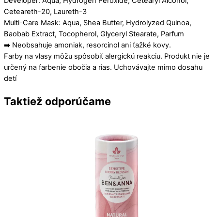
Developer: Aqua, Hydrogen Peroxide, Cetearyl Alcohol,
Ceteareth-20, Laureth-3
Multi-Care Mask: Aqua, Shea Butter, Hydrolyzed Quinoa,
Baobab Extract, Tocopherol, Glyceryl Stearate, Parfum
➡️ Neobsahuje amoniak, resorcinol ani ťažké kovy.
Farby na vlasy môžu spôsobiť alergickú reakciu. Produkt nie je
určený na farbenie obočia a rias. Uchovávajte mimo dosahu
detí
Taktiež odporúčame