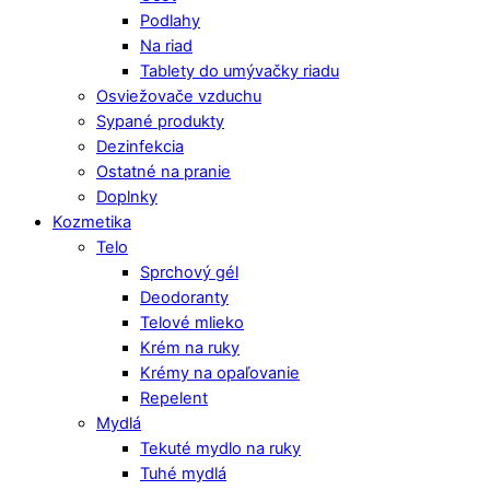
Podlahy
Na riad
Tablety do umývačky riadu
Osviežovače vzduchu
Sypané produkty
Dezinfekcia
Ostatné na pranie
Doplnky
Kozmetika
Telo
Sprchový gél
Deodoranty
Telové mlieko
Krém na ruky
Krémy na opaľovanie
Repelent
Mydlá
Tekuté mydlo na ruky
Tuhé mydlá