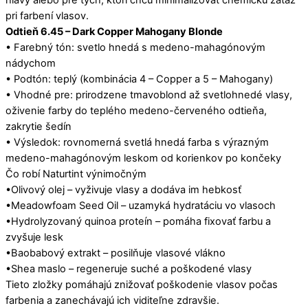
hlavy alebo pre tých, ktorí chcú minimalizovať chemickú záťaž
pri farbení vlasov.
Odtieň 6.45 – Dark Copper Mahogany Blonde
• Farebný tón: svetlo hnedá s medeno-mahagónovým
nádychom
• Podtón: teplý (kombinácia 4 – Copper a 5 – Mahogany)
• Vhodné pre: prirodzene tmavoblond až svetlohnedé vlasy,
oživenie farby do teplého medeno-červeného odtieňa,
zakrytie šedín
• Výsledok: rovnomerná svetlá hnedá farba s výrazným
medeno-mahagónovým leskom od korienkov po končeky
Čo robí Naturtint výnimočným
•Olivový olej – vyživuje vlasy a dodáva im hebkosť
•Meadowfoam Seed Oil – uzamyká hydratáciu vo vlasoch
•Hydrolyzovaný quinoa proteín – pomáha fixovať farbu a
zvyšuje lesk
•Baobabový extrakt – posilňuje vlasové vlákno
•Shea maslo – regeneruje suché a poškodené vlasy
Tieto zložky pomáhajú znižovať poškodenie vlasov počas
farbenia a zanechávajú ich viditeľne zdravšie.