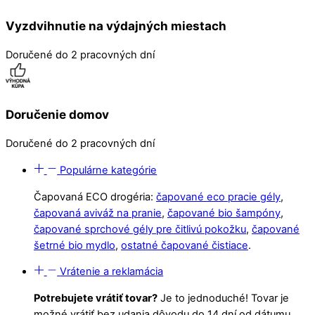
Vyzdvihnutie na výdajných miestach
Doručené do 2 pracovných dní
Doručenie domov
Doručené do 2 pracovných dní
Populárne kategórie
Čapovaná ECO drogéria:
čapované eco pracie gély
,
čapovaná aviváž na pranie
,
čapované bio šampóny
,
čapované sprchové gély pre čitlivú pokožku
,
čapované
šetrné bio mydlo
,
ostatné čapované čistiace
.
Vrátenie a reklamácia
Potrebujete vrátiť tovar?
Je to jednoduché! Tovar je
možné vrátiť bez udania dôvodu do 14 dní od dátumu