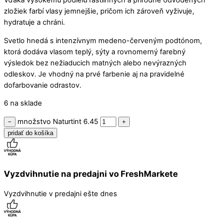
Vďaka vysokému podielu rastlinných a prírodne odvodených
zložiek farbí vlasy jemnejšie, pričom ich zároveň vyživuje,
hydratuje a chráni.
Svetlo hnedá s intenzívnym medeno-červeným podtónom,
ktorá dodáva vlasom teplý, sýty a rovnomerný farebný
výsledok bez nežiaducich matných alebo nevýrazných
odleskov. Je vhodný na prvé farbenie aj na pravidelné
dofarbovanie odrastov.
6 na sklade
množstvo Naturtint 6.45
−
+
pridať do košíka
Vyzdvihnutie na predajni vo FreshMarkete
Vyzdvihnutie v predajni ešte dnes