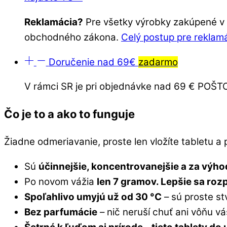
Reklamácia?
Pre všetky výrobky zakúpené v o
obchodného zákona.
Celý postup pre reklam
Doručenie nad 69€
zadarmo
V rámci SR je pri objednávke nad 69 € PO
Čo je to a ako to funguje
Žiadne odmeriavanie, proste len vložíte tabletu a p
Sú
účinnejšie, koncentrovanejšie a za výho
Po novom vážia
len 7 gramov. Lepšie sa roz
Spoľahlivo umyjú už od 30 °C
– sú proste s
Bez parfumácie
– nič neruší chuť ani vôňu váš