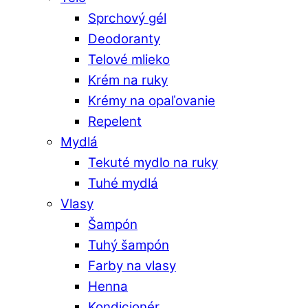
Sprchový gél
Deodoranty
Telové mlieko
Krém na ruky
Krémy na opaľovanie
Repelent
Mydlá
Tekuté mydlo na ruky
Tuhé mydlá
Vlasy
Šampón
Tuhý šampón
Farby na vlasy
Henna
Kondicionér