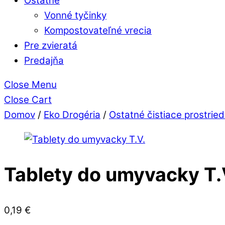
Ostatné
Vonné tyčinky
Kompostovateľné vrecia
Pre zvieratá
Predajňa
Close Menu
Close Cart
Domov
/
Eko Drogéria
/
Ostatné čistiace prostrie
Tablety do umyvacky T.
0,19
€