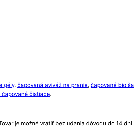
e gély
,
čapovaná aviváž na pranie
,
čapované bio š
 čapované čistiace
.
Tovar je možné vrátiť bez udania dôvodu do 14 dn