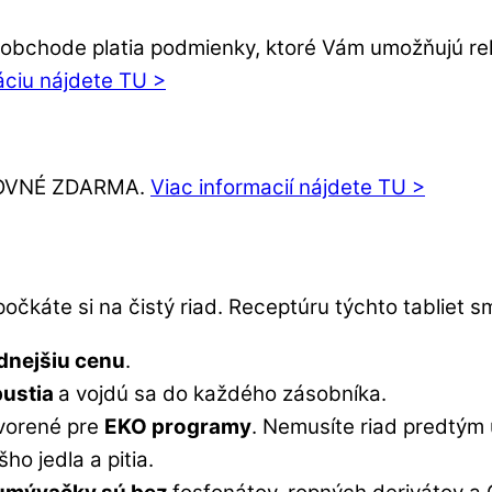
bchode platia podmienky, ktoré Vám umožňujú rekl
áciu nájdete TU >
ŠTOVNÉ ZDARMA.
Viac informacií nájdete TU >
očkáte si na čistý riad. Receptúru týchto tabliet s
dnejšiu cenu
.
pustia
a vojdú sa do každého zásobníka.
tvorené pre
EKO programy
. Nemusíte riad predtým 
ho jedla a pitia.