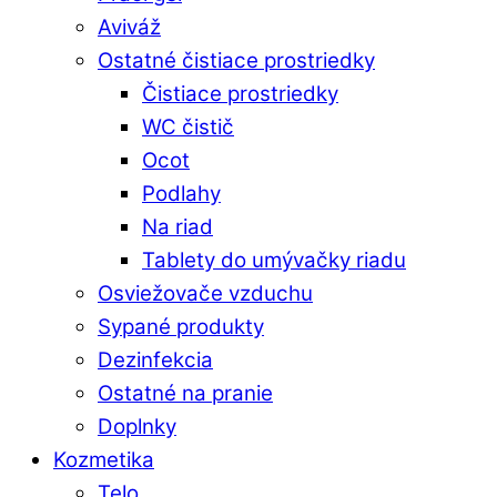
Aviváž
Ostatné čistiace prostriedky
Čistiace prostriedky
WC čistič
Ocot
Podlahy
Na riad
Tablety do umývačky riadu
Osviežovače vzduchu
Sypané produkty
Dezinfekcia
Ostatné na pranie
Doplnky
Kozmetika
Telo