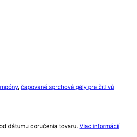
ampóny
,
čapované sprchové gély pre čitlivú
í od dátumu doručenia tovaru.
Viac informácií