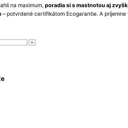
iahli na maximum,
poradia si s mastnotou aj zvyšk
e
– potvrdené certifikátom Ecogarantie. A príjemne v
+
te