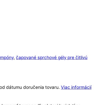
ampóny
,
čapované sprchové gély pre čitlivú
í od dátumu doručenia tovaru.
Viac informácií