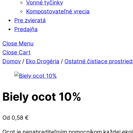
Vonné tyčinky
Kompostovateľné vrecia
Pre zvieratá
Predajňa
Close Menu
Close Cart
Domov
/
Eko Drogéria
/
Ostatné čistiace prostrie
Biely ocot 10%
Od
0,58
€
Ocot je nenahraditeľným pomocníkom každej ekolo