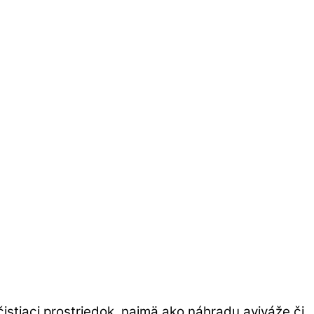
stiaci prostriedok, najmä ako náhradu aviváže či