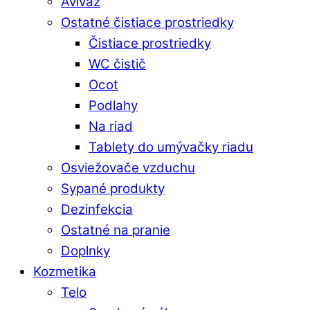
Aviváž
Ostatné čistiace prostriedky
Čistiace prostriedky
WC čistič
Ocot
Podlahy
Na riad
Tablety do umývačky riadu
Osviežovače vzduchu
Sypané produkty
Dezinfekcia
Ostatné na pranie
Doplnky
Kozmetika
Telo