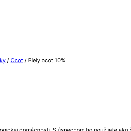
dky
/
Ocot
/ Biely ocot 10%
gickej domácnosti. S úspechom ho použijete ako či