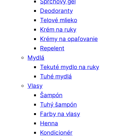
Sprchový gél
Deodoranty
Telové mlieko
Krém na ruky
Krémy na opaľovanie
Repelent
Mydlá
Tekuté mydlo na ruky
Tuhé mydlá
Vlasy
Šampón
Tuhý šampón
Farby na vlasy
Henna
Kondicionér