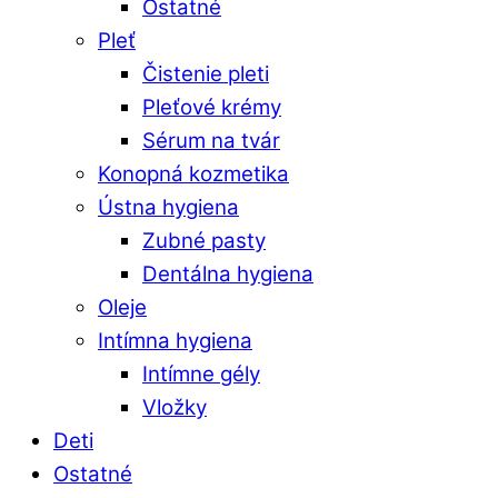
Ostatné
Pleť
Čistenie pleti
Pleťové krémy
Sérum na tvár
Konopná kozmetika
Ústna hygiena
Zubné pasty
Dentálna hygiena
Oleje
Intímna hygiena
Intímne gély
Vložky
Deti
Ostatné