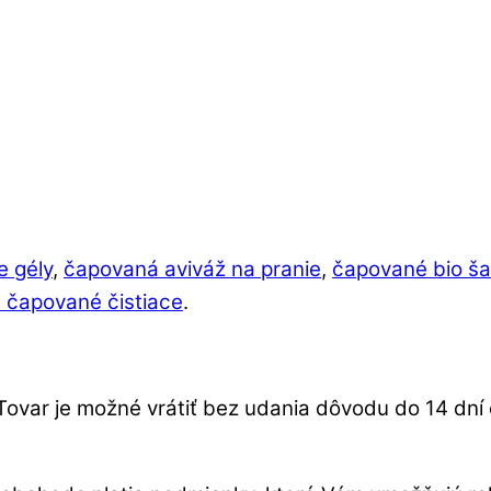
e gély
,
čapovaná aviváž na pranie
,
čapované bio š
 čapované čistiace
.
Tovar je možné vrátiť bez udania dôvodu do 14 dn