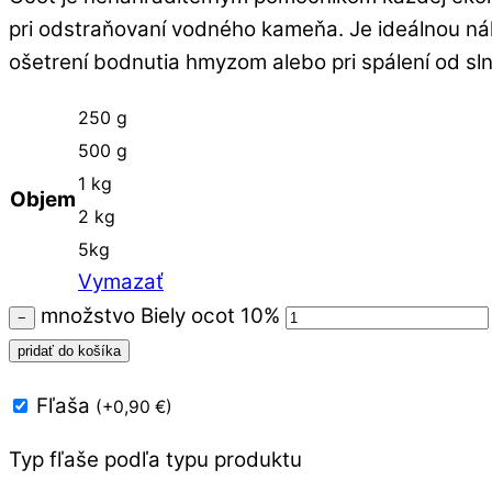
pri odstraňovaní vodného kameňa. Je ideálnou ná
ošetrení bodnutia hmyzom alebo pri spálení od sl
250 g
500 g
1 kg
Objem
2 kg
5kg
Vymazať
množstvo Biely ocot 10%
−
pridať do košíka
Fľaša
(
+
0,90
€
)
Typ fľaše podľa typu produktu