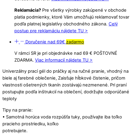
Reklamácia?
Pre všetky výrobky zakúpené v obchode
platia podmienky, ktoré Vám umožňujú reklamovať tovar
podľa platnej legislatívy obchodného zákona.
Celý
postup pre reklamáciu nájdete TU >
Doručenie nad 69€
zadarmo
V rámci SR je pri objednávke nad 69 € POŠTOVNÉ
ZDARMA.
Viac informacií nájdete TU >
Univerzálny prací gél do práčky aj na ručné pranie, vhodný na
biele aj farebné oblečenie, Zaisťuje hĺbkové čistenie, pričom
vlastnosti ošetrených tkanín zostávajú nezmenené. Pri praní
postupujte podľa inštrukcií na oblečení, dodržujte odporúčané
teploty
Tipy na pranie:
• Samotná horúca voda rozpúšťa tuky, používajte iba toľko
pracieho prostriedku, koľko
potrebujete.