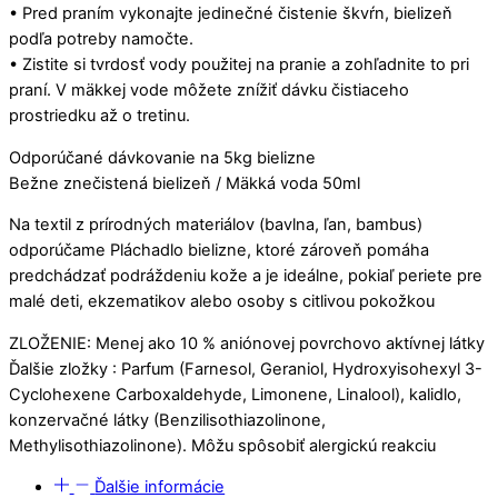
• Pred praním vykonajte jedinečné čistenie škvŕn, bielizeň
podľa potreby namočte.
• Zistite si tvrdosť vody použitej na pranie a zohľadnite to pri
praní. V mäkkej vode môžete znížiť dávku čistiaceho
prostriedku až o tretinu.
Odporúčané dávkovanie na 5kg bielizne
Bežne znečistená bielizeň / Mäkká voda 50ml
Na textil z prírodných materiálov (bavlna, ľan, bambus)
odporúčame Pláchadlo bielizne, ktoré zároveň pomáha
predchádzať podráždeniu kože a je ideálne, pokiaľ periete pre
malé deti, ekzematikov alebo osoby s citlivou pokožkou
ZLOŽENIE:
Menej ako 10 % aniónovej povrchovo aktívnej látky
Ďalšie zložky : Parfum (Farnesol, Geraniol, Hydroxyisohexyl 3-
Cyclohexene Carboxaldehyde, Limonene, Linalool), kalidlo,
konzervačné látky (Benzilisothiazolinone,
Methylisothiazolinone). Môžu spôsobiť alergickú reakciu
Ďalšie informácie