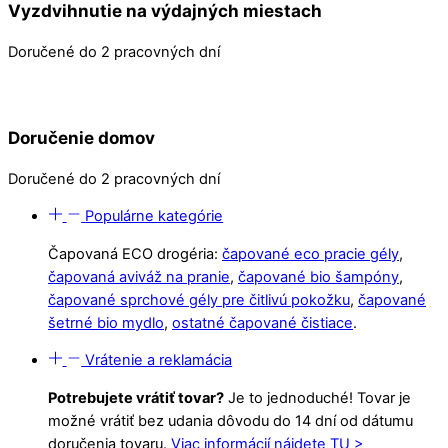
Vyzdvihnutie na výdajných miestach
Doručené do 2 pracovných dní
Doručenie domov
Doručené do 2 pracovných dní
Populárne kategórie
Čapovaná ECO drogéria:
čapované eco pracie gély
,
čapovaná aviváž na pranie
,
čapované bio šampóny
,
čapované sprchové gély pre čitlivú pokožku
,
čapované
šetrné bio mydlo
,
ostatné čapované čistiace
.
Vrátenie a reklamácia
Potrebujete vrátiť tovar?
Je to jednoduché! Tovar je
možné vrátiť bez udania dôvodu do 14 dní od dátumu
doručenia tovaru.
Viac informácií nájdete TU >