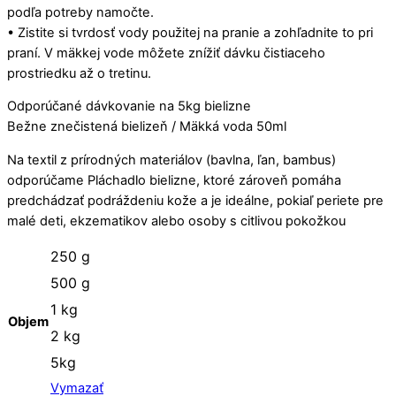
podľa potreby namočte.
• Zistite si tvrdosť vody použitej na pranie a zohľadnite to pri
praní. V mäkkej vode môžete znížiť dávku čistiaceho
prostriedku až o tretinu.
Odporúčané dávkovanie na 5kg bielizne
Bežne znečistená bielizeň / Mäkká voda 50ml
Na textil z prírodných materiálov (bavlna, ľan, bambus)
odporúčame Pláchadlo bielizne, ktoré zároveň pomáha
predchádzať podráždeniu kože a je ideálne, pokiaľ periete pre
malé deti, ekzematikov alebo osoby s citlivou pokožkou
250 g
500 g
1 kg
Objem
2 kg
5kg
Vymazať