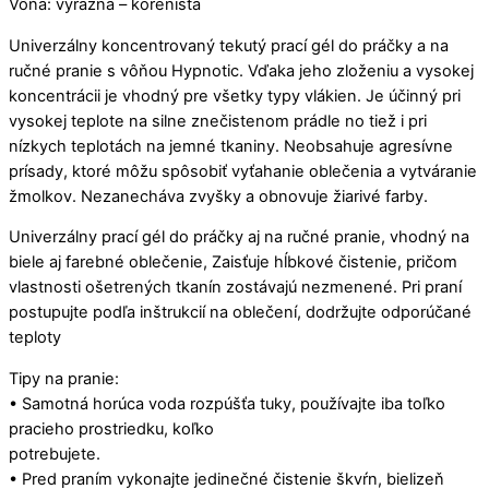
Vôňa: výrazná – korenistá
Univerzálny koncentrovaný tekutý prací gél do práčky a na
ručné pranie s vôňou Hypnotic. Vďaka jeho zloženiu a vysokej
koncentrácii je vhodný pre všetky typy vlákien. Je účinný pri
vysokej teplote na silne znečistenom prádle no tiež i pri
nízkych teplotách na jemné tkaniny. Neobsahuje agresívne
prísady, ktoré môžu spôsobiť vyťahanie oblečenia a vytváranie
žmolkov. Nezanecháva zvyšky a obnovuje žiarivé farby.
Univerzálny prací gél do práčky aj na ručné pranie, vhodný na
biele aj farebné oblečenie, Zaisťuje hĺbkové čistenie, pričom
vlastnosti ošetrených tkanín zostávajú nezmenené. Pri praní
postupujte podľa inštrukcií na oblečení, dodržujte odporúčané
teploty
Tipy na pranie:
• Samotná horúca voda rozpúšťa tuky, používajte iba toľko
pracieho prostriedku, koľko
potrebujete.
• Pred praním vykonajte jedinečné čistenie škvŕn, bielizeň