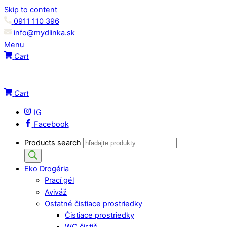
Skip to content
0911 110 396
info@mydlinka.sk
Menu
Cart
Cart
IG
Facebook
Products search
Eko Drogéria
Prací gél
Aviváž
Ostatné čistiace prostriedky
Čistiace prostriedky