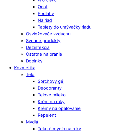
WC čistič
Ocot
Podlahy
Na riad
Tablety do umývačky riadu
Osviežovače vzduchu
Sypané produkty
Dezinfekcia
Ostatné na pranie
Doplnky
Kozmetika
Telo
Sprchový gél
Deodoranty
Telové mlieko
Krém na ruky
Krémy na opaľovanie
Repelent
Mydlá
Tekuté mydlo na ruky