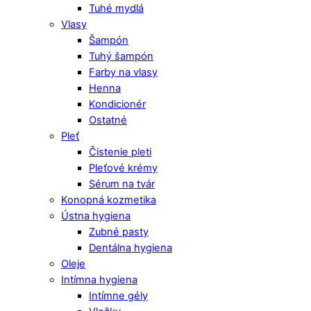
Tuhé mydlá
Vlasy
Šampón
Tuhý šampón
Farby na vlasy
Henna
Kondicionér
Ostatné
Pleť
Čistenie pleti
Pleťové krémy
Sérum na tvár
Konopná kozmetika
Ústna hygiena
Zubné pasty
Dentálna hygiena
Oleje
Intímna hygiena
Intímne gély