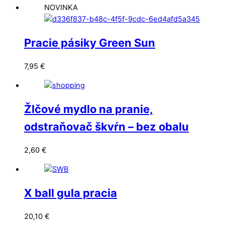
NOVINKA
Pracie pásiky Green Sun
7,95
€
Žlčové mydlo na pranie,
odstraňovač škvŕn – bez obalu
2,60
€
X ball gula pracia
20,10
€