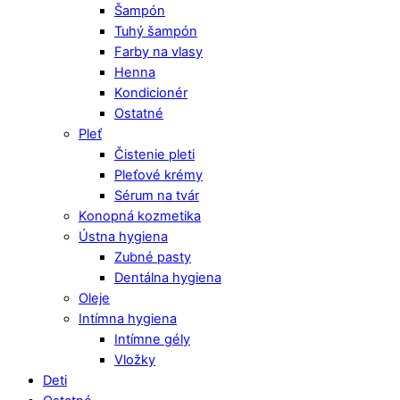
Šampón
Tuhý šampón
Farby na vlasy
Henna
Kondicionér
Ostatné
Pleť
Čistenie pleti
Pleťové krémy
Sérum na tvár
Konopná kozmetika
Ústna hygiena
Zubné pasty
Dentálna hygiena
Oleje
Intímna hygiena
Intímne gély
Vložky
Deti