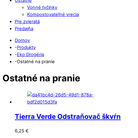
Ostatné
Vonné tyčinky
Kompostovateľné vrecia
Pre zvieratá
Predajňa
Close
Close
Domov
Menu
Cart
-
Produkty
-
Eko Drogéria
-
Ostatné na pranie
Ostatné na pranie
Tierra Verde Odstraňovač škvŕn
6,25
€