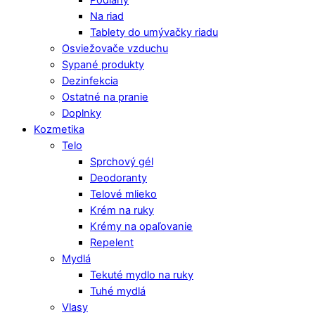
Podlahy
Na riad
Tablety do umývačky riadu
Osviežovače vzduchu
Sypané produkty
Dezinfekcia
Ostatné na pranie
Doplnky
Kozmetika
Telo
Sprchový gél
Deodoranty
Telové mlieko
Krém na ruky
Krémy na opaľovanie
Repelent
Mydlá
Tekuté mydlo na ruky
Tuhé mydlá
Vlasy