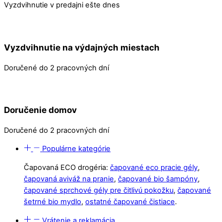
Vyzdvihnutie v predajni ešte dnes
Vyzdvihnutie na výdajných miestach
Doručené do 2 pracovných dní
Doručenie domov
Doručené do 2 pracovných dní
Populárne kategórie
Čapovaná ECO drogéria:
čapované eco pracie gély
,
čapovaná aviváž na pranie
,
čapované bio šampóny
,
čapované sprchové gély pre čitlivú pokožku
,
čapované
šetrné bio mydlo
,
ostatné čapované čistiace
.
Vrátenie a reklamácia