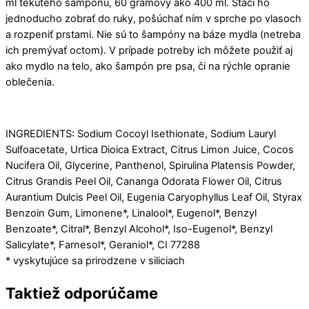
ml tekutého šampónu, 60 gramový ako 400 ml. Stačí ho
jednoducho zobrať do ruky, pošúchať ním v sprche po vlasoch
a rozpeniť prstami. Nie sú to šampóny na báze mydla (netreba
ich premývať octom). V prípade potreby ich môžete použiť aj
ako mydlo na telo, ako šampón pre psa, či na rýchle opranie
oblečenia.
INGREDIENTS: Sodium Cocoyl Isethionate, Sodium Lauryl
Sulfoacetate, Urtica Dioica Extract, Citrus Limon Juice, Cocos
Nucifera Oil, Glycerine, Panthenol, Spirulina Platensis Powder,
Citrus Grandis Peel Oil, Cananga Odorata Flower Oil, Citrus
Aurantium Dulcis Peel Oil, Eugenia Caryophyllus Leaf Oil, Styrax
Benzoin Gum, Limonene*, Linalool*, Eugenol*, Benzyl
Benzoate*, Citral*, Benzyl Alcohol*, Iso-Eugenol*, Benzyl
Salicylate*, Farnesol*, Geraniol*, CI 77288
* vyskytujúce sa prirodzene v siliciach
Taktiež odporúčame