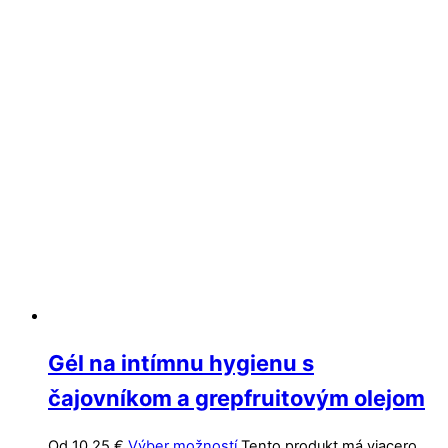
Gél na intímnu hygienu s
čajovníkom a grepfruitovým olejom
Od
10,25
€
Výber možností
Tento produkt má viacero