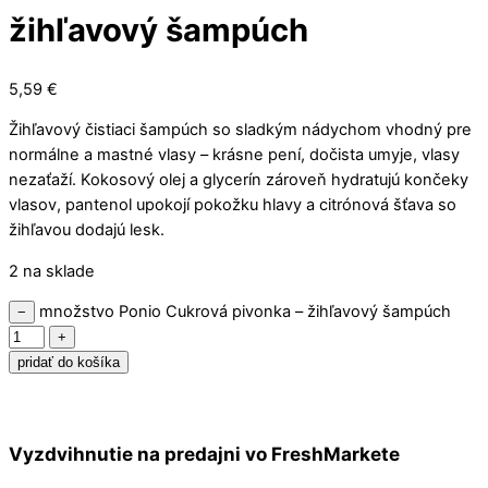
žihľavový šampúch
5,59
€
Žihľavový čistiaci šampúch so sladkým nádychom vhodný pre
normálne a mastné vlasy – krásne pení, dočista umyje, vlasy
nezaťaží. Kokosový olej a glycerín zároveň hydratujú končeky
vlasov, pantenol upokojí pokožku hlavy a citrónová šťava so
žihľavou dodajú lesk.
2 na sklade
množstvo Ponio Cukrová pivonka – žihľavový šampúch
−
+
pridať do košíka
Vyzdvihnutie na predajni vo FreshMarkete