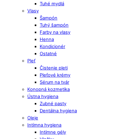
Tuhé mydlá
Vlasy
Šampón
Tuhý šampón
Farby na vlasy
Henna
Kondicionér
Ostatné
Pleť
Čistenie pleti
Pleťové krémy
Sérum na tvár
Konopná kozmetika
Ústna hygiena
Zubné pasty
Dentálna hygiena
Oleje
Intímna hygiena
Intímne gély