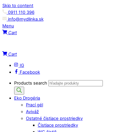
Skip to content
0911 110 396
info@mydlinka.sk
Menu
Cart
Cart
IG
Facebook
Products search
Eko Drogéria
Prací gél
Aviváž
Ostatné čistiace prostriedky
Čistiace prostriedky