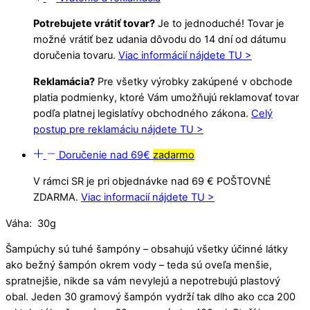
Potrebujete vrátiť tovar?
Je to jednoduché! Tovar je
možné vrátiť bez udania dôvodu do 14 dní od dátumu
doručenia tovaru.
Viac informácií nájdete TU >
Reklamácia?
Pre všetky výrobky zakúpené v obchode
platia podmienky, ktoré Vám umožňujú reklamovať tovar
podľa platnej legislatívy obchodného zákona.
Celý
postup pre reklamáciu nájdete TU >
Doručenie nad 69€
zadarmo
V rámci SR je pri objednávke nad 69 € POŠTOVNÉ
ZDARMA.
Viac informacií nájdete TU >
Váha: 30g
Šampúchy sú tuhé šampóny – obsahujú všetky účinné látky
ako bežný šampón okrem vody – teda sú oveľa menšie,
spratnejšie, nikde sa vám nevylejú a nepotrebujú plastový
obal. Jeden 30 gramový šampón vydrží tak dlho ako cca 200