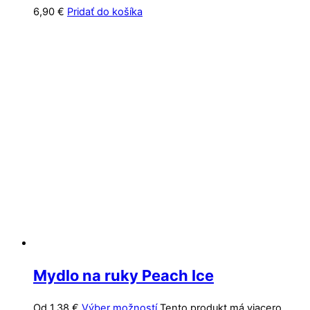
6,90
€
Pridať do košíka
Mydlo na ruky Peach Ice
Od
1,38
€
Výber možností
Tento produkt má viacero