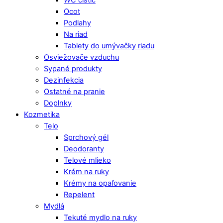
WC čistič
Ocot
Podlahy
Na riad
Tablety do umývačky riadu
Osviežovače vzduchu
Sypané produkty
Dezinfekcia
Ostatné na pranie
Doplnky
Kozmetika
Telo
Sprchový gél
Deodoranty
Telové mlieko
Krém na ruky
Krémy na opaľovanie
Repelent
Mydlá
Tekuté mydlo na ruky