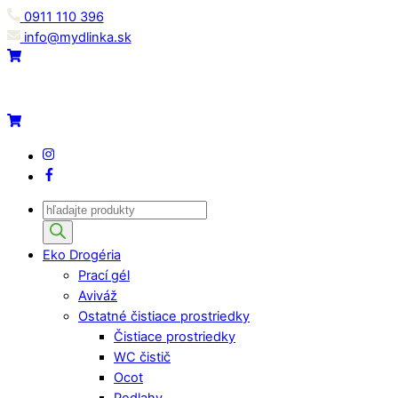
Skip
0911 110 396
to
info@mydlinka.sk
content
Menu
Cart
Cart
IG
Facebook
Products
search
Eko Drogéria
Prací gél
Aviváž
Ostatné čistiace prostriedky
Čistiace prostriedky
WC čistič
Ocot