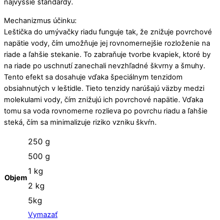
najvyššie štandardy.
Mechanizmus účinku:
Leštička do umývačky riadu funguje tak, že znižuje povrchové
napätie vody, čím umožňuje jej rovnomernejšie rozloženie na
riade a ľahšie stekanie. To zabraňuje tvorbe kvapiek, ktoré by
na riade po uschnutí zanechali nevzhľadné škvrny a šmuhy.
Tento efekt sa dosahuje vďaka špeciálnym tenzidom
obsiahnutých v leštidle. Tieto tenzidy narúšajú väzby medzi
molekulami vody, čím znižujú ich povrchové napätie. Vďaka
tomu sa voda rovnomerne rozlieva po povrchu riadu a ľahšie
steká, čím sa minimalizuje riziko vzniku škvŕn.
250 g
500 g
1 kg
Objem
2 kg
5kg
Vymazať