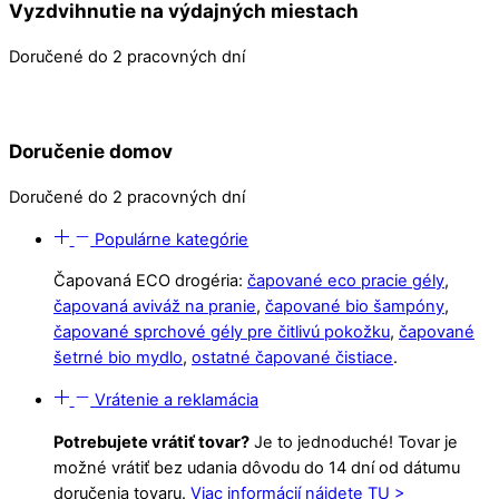
Vyzdvihnutie na výdajných miestach
Doručené do 2 pracovných dní
Doručenie domov
Doručené do 2 pracovných dní
Populárne kategórie
Čapovaná ECO drogéria:
čapované eco pracie gély
,
čapovaná aviváž na pranie
,
čapované bio šampóny
,
čapované sprchové gély pre čitlivú pokožku
,
čapované
šetrné bio mydlo
,
ostatné čapované čistiace
.
Vrátenie a reklamácia
Potrebujete vrátiť tovar?
Je to jednoduché! Tovar je
možné vrátiť bez udania dôvodu do 14 dní od dátumu
doručenia tovaru.
Viac informácií nájdete TU >