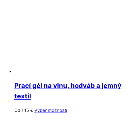
Možnosti
si
môžete
vybrať
na
stránke
produktu.
Prací gél na vlnu, hodváb a jemný
textil
Tento
Od
1,15
€
Výber možností
produkt
má
viacero