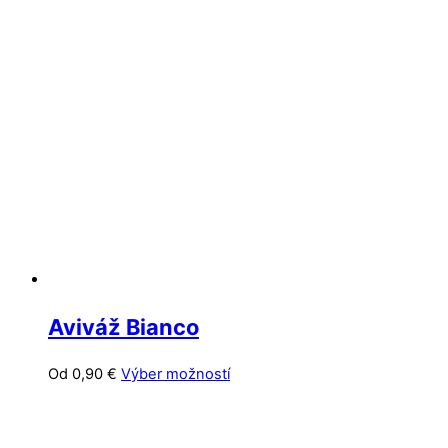
viacero
variantov.
Možnosti
si
môžete
vybrať
na
stránke
produktu.
Aviváž Bianco
Tento
Od
0,90
€
Výber možností
produkt
má
viacero