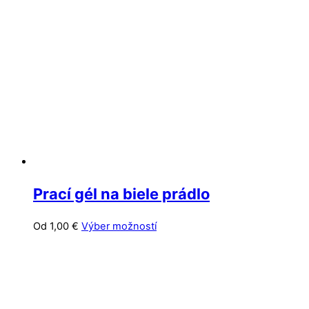
Možnosti
si
môžete
vybrať
na
stránke
produktu.
Prací gél na biele prádlo
Tento
Od
1,00
€
Výber možností
produkt
má
viacero
variantov.
Možnosti