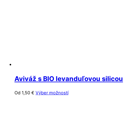
si
môžete
vybrať
na
stránke
produktu.
Aviváž s BIO levanduľovou silicou
Tento
Od
1,50
€
Výber možností
produkt
má
viacero
variantov.
Možnosti
si