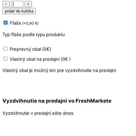
množstvo
−
+
Leštidlo
pridať do košíka
do
Fľaša
(
+
0,90
€
)
umývačky
s
Typ fľaše podľa typu produktu
kyselinou
citrónovou
Prepravný obal (0€)
Vlastný obal na predajni (0€ )
Vlastný obal je možný len pre vyzdvihnutie na predajni
Vyzdvihnutie na predajni vo FreshMarkete
Vyzdvihnutie v predajni ešte dnes