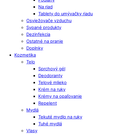
Podlahy
Na riad
Tablety do umývačky riadu
Osviežovače vzduchu
Sypané produkty
Dezinfekcia
Ostatné na pranie
Doplnky
Kozmetika
Telo
Sprchový gél
Deodoranty
Telové mlieko
Krém na ruky
Krémy na opaľovanie
Repelent
Mydlá
Tekuté mydlo na ruky
Tuhé mydlá
Vlasy