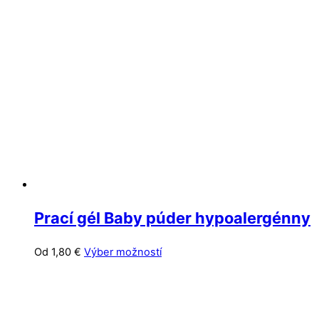
variantov.
Možnosti
si
môžete
vybrať
na
stránke
produktu.
Prací gél Baby púder hypoalergénny
Tento
Od
1,80
€
Výber možností
produkt
má
viacero
variantov.