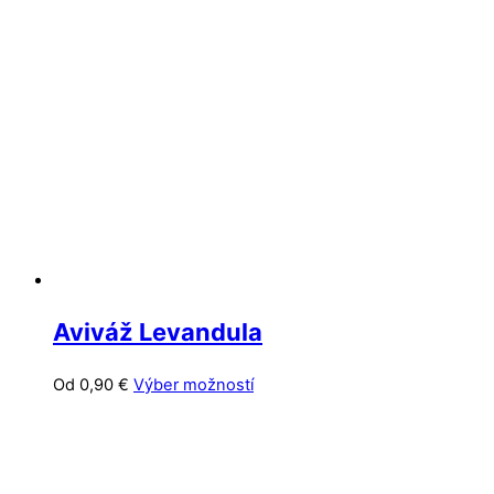
variantov.
Možnosti
si
môžete
vybrať
na
stránke
produktu.
Aviváž Levandula
Tento
Od
0,90
€
Výber možností
produkt
má
viacero
variantov.