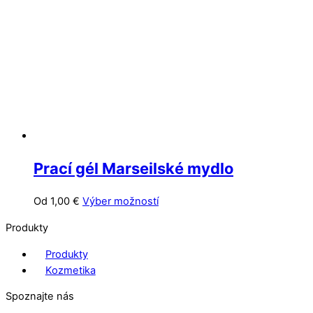
môžete
vybrať
na
stránke
produktu.
Prací gél Marseilské mydlo
Tento
Od
1,00
€
Výber možností
produkt
Produkty
má
viacero
Produkty
variantov.
Kozmetika
Možnosti
Spoznajte nás
si