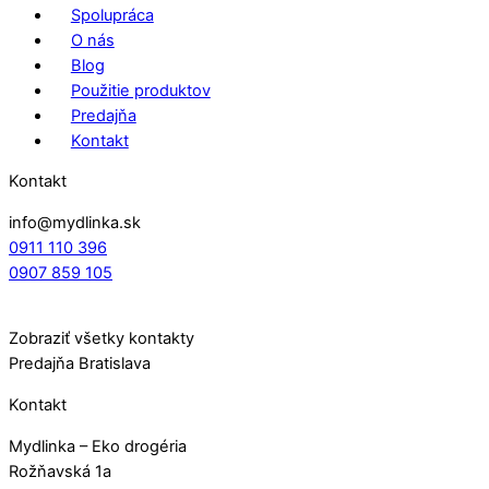
môžete
Spolupráca
vybrať
O nás
na
Blog
stránke
Použitie produktov
produktu.
Predajňa
Kontakt
Kontakt
info@mydlinka.sk
0911 110 396
0907 859 105
Zobraziť všetky kontakty
Predajňa Bratislava
Kontakt
Mydlinka – Eko drogéria
Rožňavská 1a