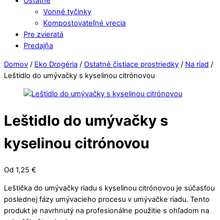
Ostatné
Vonné tyčinky
Kompostovateľné vrecia
Pre zvieratá
Predajňa
Close
Close
Domov
/
Eko Drogéria
/
Ostatné čistiace prostriedky
/
Na riad
/
Menu
Cart
Leštidlo do umývačky s kyselinou citrónovou
Leštidlo do umývačky s
kyselinou citrónovou
Od
1,25
€
Leštička do umývačky riadu s kyselinou citrónovou je súčasťou
poslednej fázy umývacieho procesu v umývačke riadu. Tento
produkt je navrhnutý na profesionálne použitie s ohľadom na