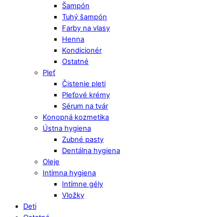
Šampón
Tuhý šampón
Farby na vlasy
Henna
Kondicionér
Ostatné
Pleť
Čistenie pleti
Pleťové krémy
Sérum na tvár
Konopná kozmetika
Ústna hygiena
Zubné pasty
Dentálna hygiena
Oleje
Intímna hygiena
Intímne gély
Vložky
Deti