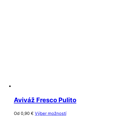
Aviváž Fresco Pulito
Tento
Od
0,90
€
Výber možností
produkt
má