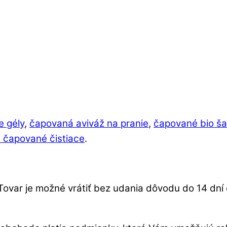
e gély
,
čapovaná aviváž na pranie
,
čapované bio š
 čapované čistiace
.
Tovar je možné vrátiť bez udania dôvodu do 14 dn