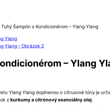
k Tuhý Šampón s Kondicionérom – Ylang Ylang
ondicionérom – Ylang Y
tu Ylang Ylang doplnenou o citrusové tóny je urč
šok z
kurkumy a citrónový esenciálny olej
.