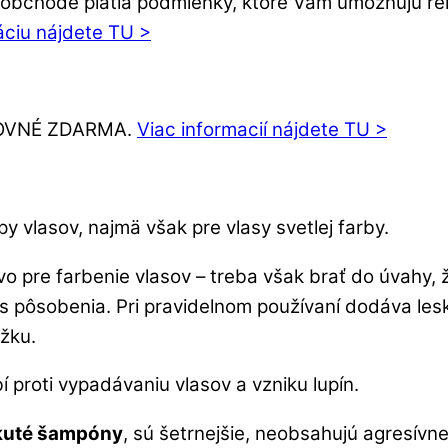
bchode platia podmienky, ktoré Vám umožňujú rekl
áciu nájdete TU >
ŠTOVNÉ ZDARMA.
Viac informacií nájdete TU >
 vlasov, najmä však pre vlasy svetlej farby.
vo pre farbenie vlasov – treba však brať do úvahy, 
s pôsobenia. Pri pravidelnom používaní dodáva lesk
žku.
 proti vypadávaniu vlasov a vzniku lupín.
ekuté šampóny
, sú šetrnejšie, neobsahujú agresívne