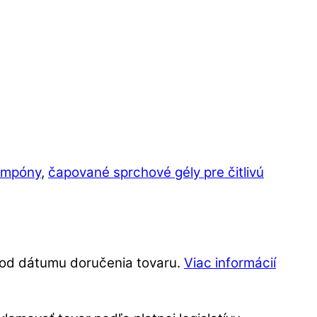
ampóny
,
čapované sprchové gély pre čitlivú
í od dátumu doručenia tovaru.
Viac informácií