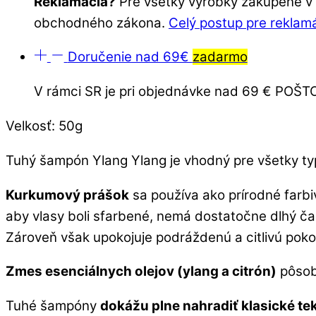
Reklamácia?
Pre všetky výrobky zakúpené v o
obchodného zákona.
Celý postup pre reklam
Doručenie nad 69€
zadarmo
V rámci SR je pri objednávke nad 69 € PO
Velkosť: 50g
Tuhý šampón Ylang Ylang je vhodný pre všetky typy
Kurkumový prášok
sa používa ako prírodné farbi
aby vlasy boli sfarbené, nemá dostatočne dlhý ča
Zároveň však upokojuje podráždenú a citlivú poko
Zmes esenciálnych olejov (ylang a citrón)
pôsobí
Tuhé šampóny
dokážu plne nahradiť klasické t