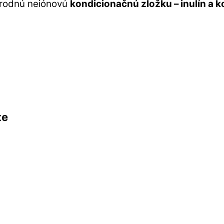
rírodnú neiónovú
kondicionačnú zložku – inulín a k
te