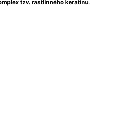
omplex tzv. rastlinného keratínu
.