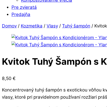
Kompostovateľné vrecia
Pre zvieratá
Predajňa
Close
Close
Domov
/
Kozmetika
/
Vlasy
/
Tuhý šampón
/ Kvito
Menu
Cart
Kvitok Tuhý Šampón s K
8,50
€
Koncentrovaný tuhý šampón s exotickou vôňou kve
vlasy, ktoré pri pravidelnom používaní rozžiari prá