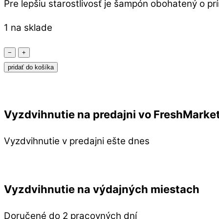
Pre lepšiu starostlivosť je šampón obohatený o p
1 na sklade
množstvo
−
+
Kvitok
pridať do košíka
Tuhý
Šampón
s
Vyzdvihnutie na predajni vo FreshMarke
Kondicionérom
-
Vyzdvihnutie v predajni ešte dnes
Ylang
Ylang
Vyzdvihnutie na výdajných miestach
Doručené do 2 pracovných dní