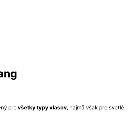
lang
ený pre
všetky typy vlasov,
najmä však pre svetlé