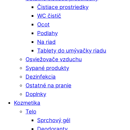
Čistiace prostriedky
WC čistič
Ocot
Podlahy
Na riad
Tablety do umývačky riadu
Osviežovače vzduchu
Sypané produkty
Dezinfekcia
Ostatné na pranie
Doplnky
Kozmetika
Telo
Sprchový gél
Deodoranty