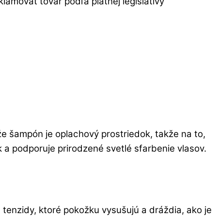
amovať tovar podľa platnej legislatívy
že šampón je oplachový prostriedok, takže na to,
 a podporuje prirodzené svetlé sfarbenie vlasov.
 tenzidy, ktoré pokožku vysušujú a dráždia, ako je