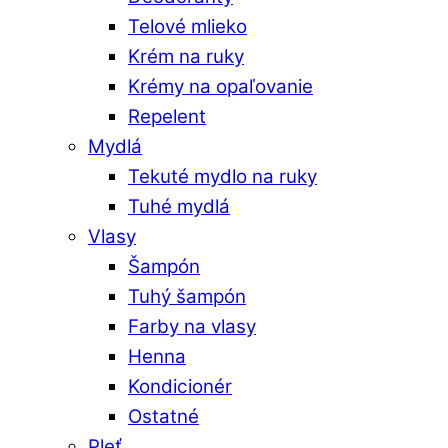
Telové mlieko
Krém na ruky
Krémy na opaľovanie
Repelent
Mydlá
Tekuté mydlo na ruky
Tuhé mydlá
Vlasy
Šampón
Tuhý šampón
Farby na vlasy
Henna
Kondicionér
Ostatné
Pleť