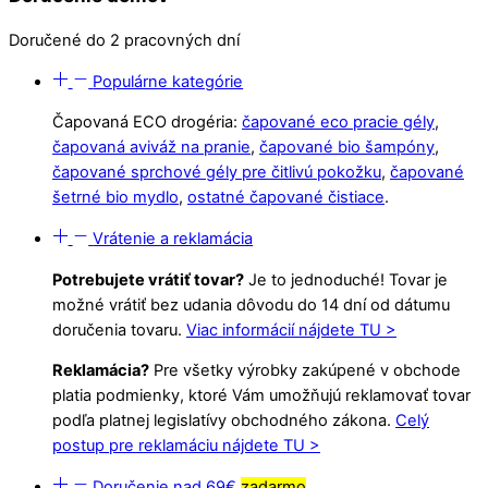
Doručené do 2 pracovných dní
Populárne kategórie
Čapovaná ECO drogéria:
čapované eco pracie gély
,
čapovaná aviváž na pranie
,
čapované bio šampóny
,
čapované sprchové gély pre čitlivú pokožku
,
čapované
šetrné bio mydlo
,
ostatné čapované čistiace
.
Vrátenie a reklamácia
Potrebujete vrátiť tovar?
Je to jednoduché! Tovar je
možné vrátiť bez udania dôvodu do 14 dní od dátumu
doručenia tovaru.
Viac informácií nájdete TU >
Reklamácia?
Pre všetky výrobky zakúpené v obchode
platia podmienky, ktoré Vám umožňujú reklamovať tovar
podľa platnej legislatívy obchodného zákona.
Celý
postup pre reklamáciu nájdete TU >
Doručenie nad 69€
zadarmo