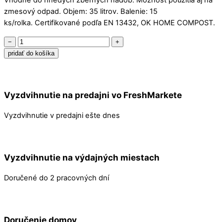
Vhodné do hnedých zberných nádob. Možnosť použitia aj na
zmesový odpad. Objem: 35 litrov. Balenie: 15
ks/rolka. Certifikované podľa EN 13432, OK HOME COMPOST.
množstvo
−
+
Bio
pridať do košíka
vrecia
na
odpad
Vyzdvihnutie na predajni vo FreshMarkete
35l
-
Vyzdvihnutie v predajni ešte dnes
15
ks
Vyzdvihnutie na výdajných miestach
Doručené do 2 pracovných dní
Doručenie domov