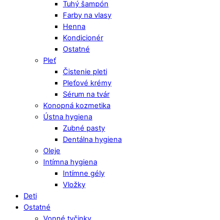
Tuhý šampón
Farby na vlasy
Henna
Kondicionér
Ostatné
Pleť
Čistenie pleti
Pleťové krémy
Sérum na tvár
Konopná kozmetika
Ústna hygiena
Zubné pasty
Dentálna hygiena
Oleje
Intímna hygiena
Intímne gély
Vložky
Deti
Ostatné
Vonné tyčinky