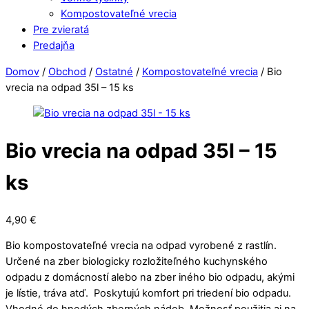
Kompostovateľné vrecia
Pre zvieratá
Predajňa
Close
Close
Domov
/
Obchod
/
Ostatné
/
Kompostovateľné vrecia
/ Bio
Menu
Cart
vrecia na odpad 35l – 15 ks
Bio vrecia na odpad 35l – 15
ks
4,90
€
Bio kompostovateľné vrecia na odpad vyrobené z rastlín.
Určené na zber biologicky rozložiteľného kuchynského
odpadu z domácností alebo na zber iného bio odpadu, akými
je lístie, tráva atď. Poskytujú komfort pri triedení bio odpadu.