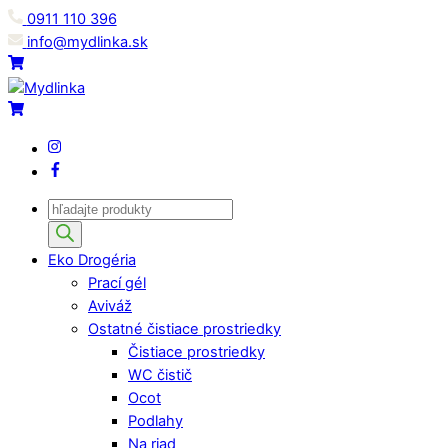
Skip
0911 110 396
to
info@mydlinka.sk
content
Menu
Cart
Cart
IG
Facebook
Products
search
Eko Drogéria
Prací gél
Aviváž
Ostatné čistiace prostriedky
Čistiace prostriedky
WC čistič
Ocot
Podlahy
Na riad