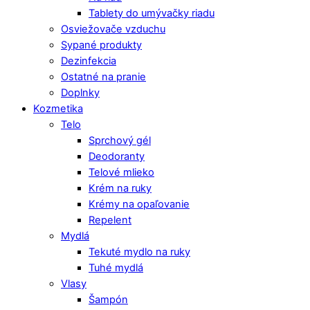
Tablety do umývačky riadu
Osviežovače vzduchu
Sypané produkty
Dezinfekcia
Ostatné na pranie
Doplnky
Kozmetika
Telo
Sprchový gél
Deodoranty
Telové mlieko
Krém na ruky
Krémy na opaľovanie
Repelent
Mydlá
Tekuté mydlo na ruky
Tuhé mydlá
Vlasy
Šampón