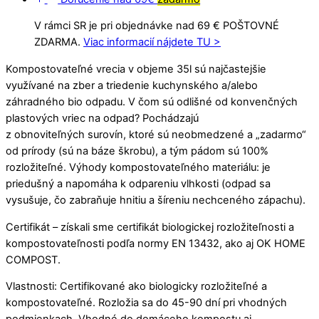
V rámci SR je pri objednávke nad 69 € POŠTOVNÉ
ZDARMA.
Viac informacií nájdete TU >
Kompostovateľné vrecia v objeme 35l sú najčastejšie
využívané na zber a triedenie kuchynského a/alebo
záhradného bio odpadu. V čom sú odlišné od konvenčných
plastových vriec na odpad? Pochádzajú
z obnoviteľných surovín, ktoré sú neobmedzené a „zadarmo“
od prírody (sú na báze škrobu), a tým pádom sú 100%
rozložiteľné. Výhody kompostovateľného materiálu: je
priedušný a napomáha k odpareniu vlhkosti (odpad sa
vysušuje, čo zabraňuje hnitiu a šíreniu nechceného zápachu).
Certifikát – získali sme certifikát biologickej rozložiteľnosti a
kompostovateľnosti podľa normy EN 13432, ako aj OK HOME
COMPOST.
Vlastnosti: Certifikované ako biologicky rozložiteľné a
kompostovateľné. Rozložia sa do 45-90 dní pri vhodných