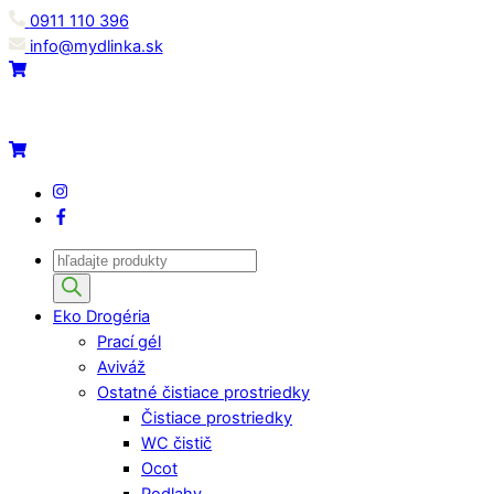
Skip
0911 110 396
to
info@mydlinka.sk
content
Menu
Cart
Cart
IG
Facebook
Products
search
Eko Drogéria
Prací gél
Aviváž
Ostatné čistiace prostriedky
Čistiace prostriedky
WC čistič
Ocot