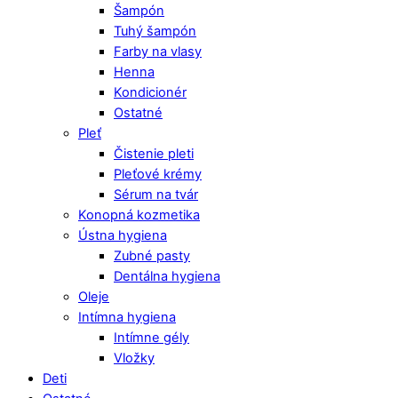
Šampón
Tuhý šampón
Farby na vlasy
Henna
Kondicionér
Ostatné
Pleť
Čistenie pleti
Pleťové krémy
Sérum na tvár
Konopná kozmetika
Ústna hygiena
Zubné pasty
Dentálna hygiena
Oleje
Intímna hygiena
Intímne gély
Vložky
Deti