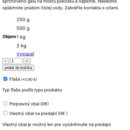
sprchového gélu na mokrú pokožku a napeňte. Následne
opláchnite prúdom čistej vody. Zabráňte kontaktu s očami.
250 g
500 g
Objem
1 kg
2 kg
Vymazať
množstvo
−
+
Sprchový
pridať do košíka
gél
Fľaša
(
+
0,90
€
)
Sapphire
Blue
Typ fľaše podľa typu produktu
Prepravný obal (0€)
Vlastný obal na predajni (0€ )
Vlastný obal je možný len pre vyzdvihnutie na predajni