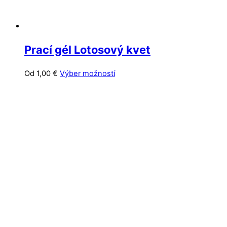
Prací gél Lotosový kvet
Tento
Od
1,00
€
Výber možností
produkt
má
viacero
variantov.
Možnosti
si
môžete
vybrať
na
stránke
produktu.