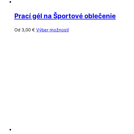
Prací gél na Športové oblečenie
Tento
Od
3,00
€
Výber možností
produkt
má
viacero
variantov.
Možnosti
si
môžete
vybrať
na
stránke
produktu.