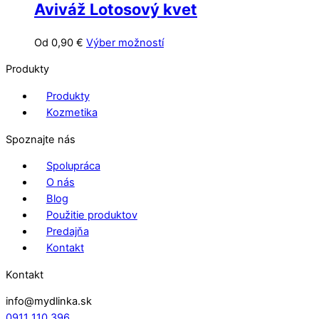
Aviváž Lotosový kvet
Tento
Od
0,90
€
Výber možností
produkt
Produkty
má
viacero
Produkty
variantov.
Kozmetika
Možnosti
Spoznajte nás
si
môžete
Spolupráca
vybrať
O nás
na
Blog
stránke
Použitie produktov
produktu.
Predajňa
Kontakt
Kontakt
info@mydlinka.sk
0911 110 396