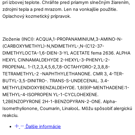
pri izbovej teplote. Chráňte pred priamym slnečným žiarením,
zdrojmi tepla a pred mrazom. Len na vonkajšie použitie.
Oplachový kozmetický prípravok.
Zloženie (INCI): ACQUA,1-PROPANAMINIUM,3-AMINO-N-
(CARBOXYMETHYL)-N,NDIMETHYL-,N-(C12-37-
DIMETHYLOCTA-1,6-DIEN-3-YL ACETATE fema 2636. ALPHA
HEXYL CINNAMALDEHYDE 2-HEXYL-3-PHENYL-2-
PROPENAL. 1-(1,2,3,4,5,6,7,8-OCTAHYDRO-2,3,8,8-
TETRAMETHYL-2 -NAPHTHYLETHANONE. CMR 3, 4-TER-
BUTYL-3,5-DINITRO-. TRANS-S-UNDECENAL. 3.4-
METHYLENDIOXYBENZALDEHYDE. 1,8(9)P-MENTHADENE:1-
METHYL-4-ISOPROPEN YL-1-CYCLOHEXENE.
1,2BENZOPYRONE 2H-1-BENZOPYRAN-2-ONE. Alpha-
Isomethylionone, Coumarin, LinalooL. Môžu spôsobiť alergickú
reakciu.
Ďalšie informácie