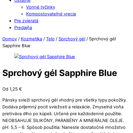
Ostatné
Vonné tyčinky
Kompostovateľné vrecia
Pre zvieratá
Predajňa
Close
Close
Domov
/
Kozmetika
/
Telo
/
Sprchový gél
/ Sprchový gél
Menu
Cart
Sapphire Blue
Sprchový gél Sapphire Blue
Od
1,25
€
Pánsky svieži sprchový gél vhodný pre všetky typy pokožky.
Dodáva príjemný pocit sviežosti a relaxácie. Zmyselná voňa
pretrváva dlho po kúpeli. Určené pre každodenné použitie.
NEOBSAHUJE SILIKÓNY, PARABÉNY A MINERÁLNE OLEJE.
pH: 5,5 – 6. Spôsob použitia: Naneste dostatočné množstvo