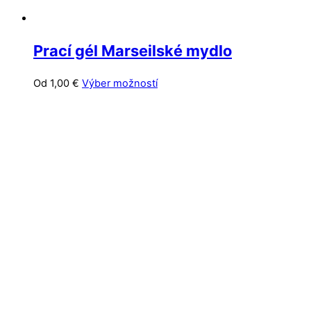
Prací gél Marseilské mydlo
Tento
Od
1,00
€
Výber možností
produkt
má
viacero
variantov.
Možnosti
si
môžete
vybrať
na
stránke
produktu.