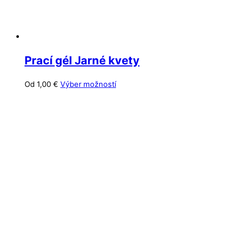
Prací gél Jarné kvety
Tento
Od
1,00
€
Výber možností
produkt
má
viacero
variantov.
Možnosti
si
môžete
vybrať
na
stránke
produktu.