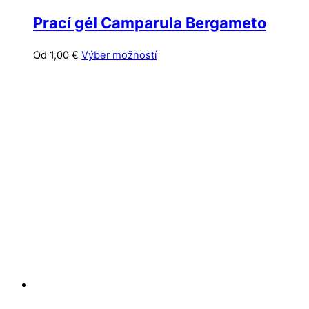
Prací gél Camparula Bergameto
Tento
Od
1,00
€
Výber možností
produkt
má
viacero
variantov.
Možnosti
si
môžete
vybrať
na
stránke
produktu.