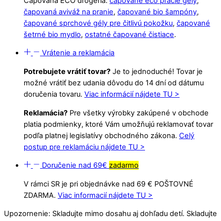
Čapovaná ECO drogéria:
čapované eco pracie gély
,
čapovaná aviváž na pranie
,
čapované bio šampóny
,
čapované sprchové gély pre čitlivú pokožku
,
čapované
šetrné bio mydlo
,
ostatné čapované čistiace
.
Vrátenie a reklamácia
Potrebujete vrátiť tovar?
Je to jednoduché! Tovar je
možné vrátiť bez udania dôvodu do 14 dní od dátumu
doručenia tovaru.
Viac informácií nájdete TU >
Reklamácia?
Pre všetky výrobky zakúpené v obchode
platia podmienky, ktoré Vám umožňujú reklamovať tovar
podľa platnej legislatívy obchodného zákona.
Celý
postup pre reklamáciu nájdete TU >
Doručenie nad 69€
zadarmo
V rámci SR je pri objednávke nad 69 € POŠTOVNÉ
ZDARMA.
Viac informacií nájdete TU >
Upozornenie: Skladujte mimo dosahu aj dohľadu detí. Skladujte