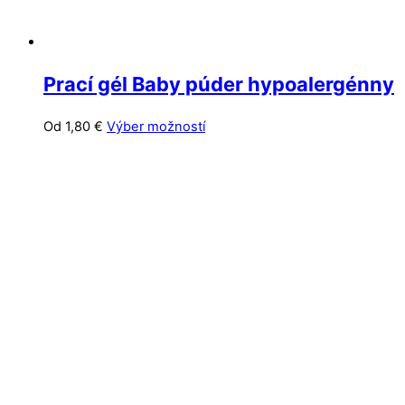
Prací gél Baby púder hypoalergénny
Tento
Od
1,80
€
Výber možností
produkt
má
viacero
variantov.
Možnosti
si
môžete
vybrať
na
stránke
produktu.