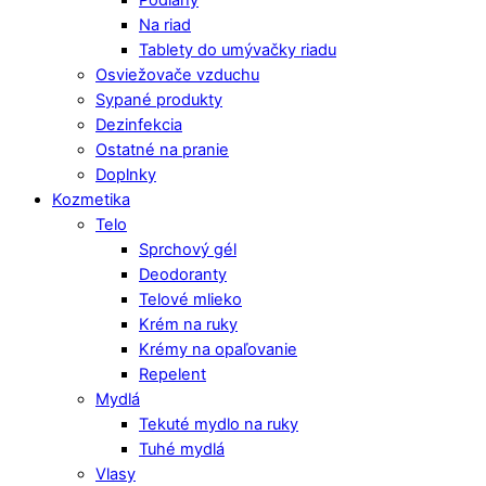
Podlahy
Na riad
Tablety do umývačky riadu
Osviežovače vzduchu
Sypané produkty
Dezinfekcia
Ostatné na pranie
Doplnky
Kozmetika
Telo
Sprchový gél
Deodoranty
Telové mlieko
Krém na ruky
Krémy na opaľovanie
Repelent
Mydlá
Tekuté mydlo na ruky
Tuhé mydlá
Vlasy