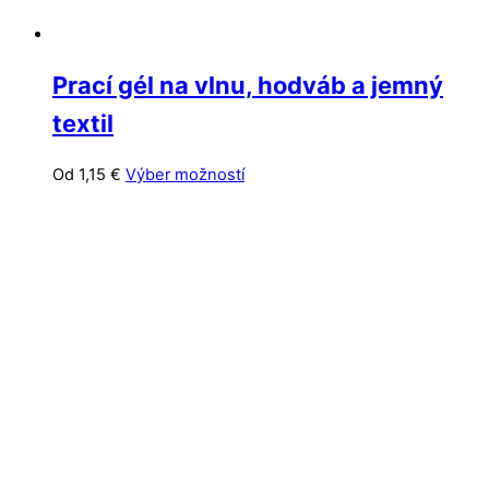
Prací gél na vlnu, hodváb a jemný
textil
Tento
Od
1,15
€
Výber možností
produkt
má
viacero
variantov.
Možnosti
si
môžete
vybrať
na
stránke
produktu.