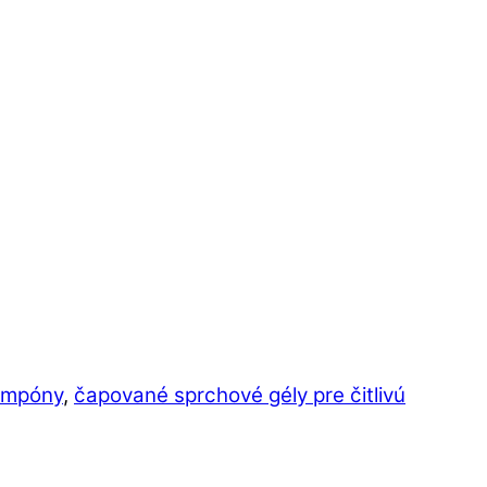
ampóny
,
čapované sprchové gély pre čitlivú