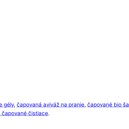
e gély
,
čapovaná aviváž na pranie
,
čapované bio š
 čapované čistiace
.