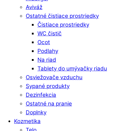
Aviváž
Ostatné čistiace prostriedky
Čistiace prostriedky
WC čistič
Ocot
Podlahy
Na riad
Tablety do umývačky riadu
Osviežovače vzduchu
Sypané produkty
Dezinfekcia
Ostatné na pranie
Doplnky
Kozmetika
Telo