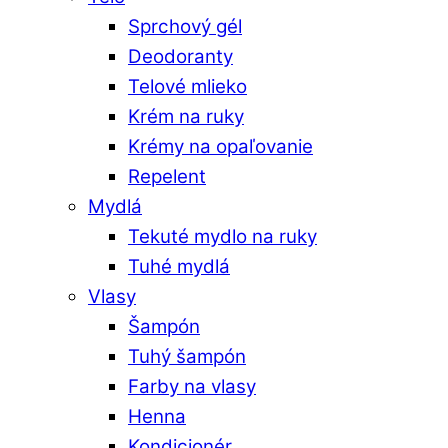
Sprchový gél
Deodoranty
Telové mlieko
Krém na ruky
Krémy na opaľovanie
Repelent
Mydlá
Tekuté mydlo na ruky
Tuhé mydlá
Vlasy
Šampón
Tuhý šampón
Farby na vlasy
Henna
Kondicionér