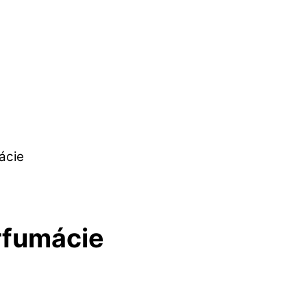
ácie
arfumácie