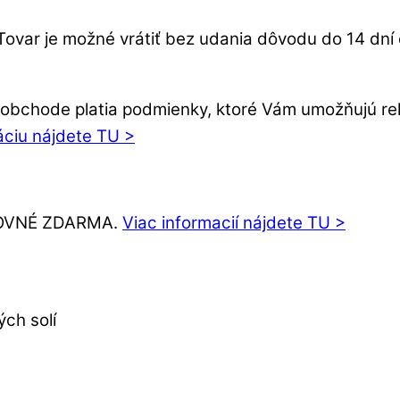
Tovar je možné vrátiť bez udania dôvodu do 14 dn
bchode platia podmienky, ktoré Vám umožňujú rekl
áciu nájdete TU >
ŠTOVNÉ ZDARMA.
Viac informacií nájdete TU >
ých solí