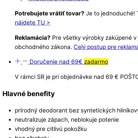
Potrebujete vrátiť tovar?
Je to jednoduché! 
nájdete TU >
Reklamácia?
Pre všetky výrobky zakúpené v o
obchodného zákona.
Celý postup pre reklam
Doručenie nad 69€
zadarmo
V rámci SR je pri objednávke nad 69 € PO
Hlavné benefity
prírodný deodorant bez syntetických hliníkov
neutralizuje zápach, neblokuje potenie
vhodný pre citlivú pokožku