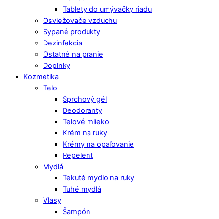
Tablety do umývačky riadu
Osviežovače vzduchu
Sypané produkty
Dezinfekcia
Ostatné na pranie
Doplnky
Kozmetika
Telo
Sprchový gél
Deodoranty
Telové mlieko
Krém na ruky
Krémy na opaľovanie
Repelent
Mydlá
Tekuté mydlo na ruky
Tuhé mydlá
Vlasy
Šampón