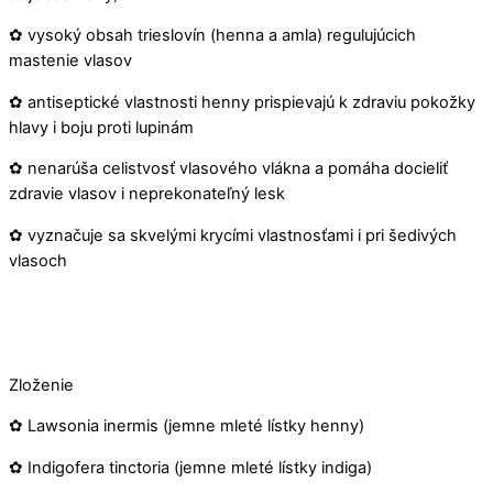
✿ vysoký obsah trieslovín (henna a amla) regulujúcich
mastenie vlasov
✿ antiseptické vlastnosti henny prispievajú k zdraviu pokožky
hlavy i boju proti lupinám
✿ nenarúša celistvosť vlasového vlákna a pomáha docieliť
zdravie vlasov i neprekonateľný lesk
✿ vyznačuje sa skvelými krycími vlastnosťami i pri šedivých
vlasoch
Zloženie
✿ Lawsonia inermis (jemne mleté lístky henny)
✿ Indigofera tinctoria (jemne mleté lístky indiga)