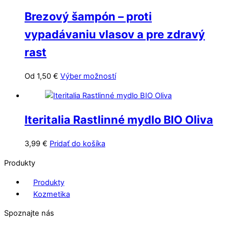
variantov.
stránke
Brezový šampón – proti
Možnosti
produktu.
si
vypadávaniu vlasov a pre zdravý
môžete
rast
vybrať
na
Tento
Od
1,50
€
Výber možností
stránke
produkt
produktu.
má
viacero
Iteritalia Rastlinné mydlo BIO Oliva
variantov.
Možnosti
3,99
€
Pridať do košíka
si
môžete
Produkty
vybrať
na
Produkty
stránke
Kozmetika
produktu.
Spoznajte nás