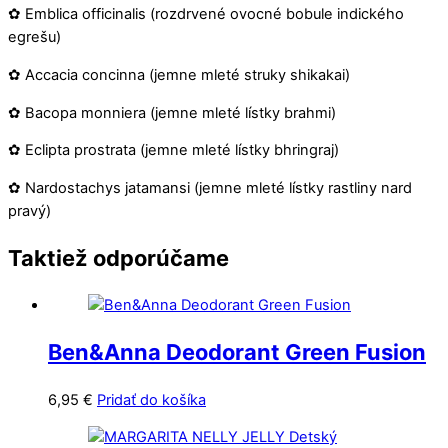
✿ Emblica officinalis (rozdrvené ovocné bobule indického
egrešu)
✿ Accacia concinna (jemne mleté struky shikakai)
✿ Bacopa monniera (jemne mleté lístky brahmi)
✿ Eclipta prostrata (jemne mleté lístky bhringraj)
✿ Nardostachys jatamansi (jemne mleté lístky rastliny nard
pravý)
Taktiež odporúčame
Ben&Anna Deodorant Green Fusion
6,95
€
Pridať do košíka