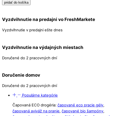
HENNA,
pridať do košíka
INDIGO
&
Vyzdvihnutie na predajni vo FreshMarkete
AMLA
200g
Vyzdvihnutie v predajni ešte dnes
-
svetlohnedá
farba
Vyzdvihnutie na výdajných miestach
na
vlasy
Doručené do 2 pracovných dní
Doručenie domov
Doručené do 2 pracovných dní
Populárne kategórie
Čapovaná ECO drogéria:
čapované eco pracie gély
,
čapovaná aviváž na pranie
,
čapované bio šampóny
,