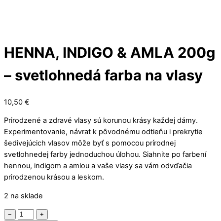
HENNA, INDIGO & AMLA 200g
– svetlohnedá farba na vlasy
10,50
€
Prirodzené a zdravé vlasy sú korunou krásy každej dámy.
Experimentovanie, návrat k pôvodnému odtieňu i prekrytie
šedivejúcich vlasov môže byť s pomocou prírodnej
svetlohnedej farby jednoduchou úlohou. Siahnite po farbení
hennou, indigom a amlou a vaše vlasy sa vám odvďačia
prirodzenou krásou a leskom.
2 na sklade
množstvo
−
+