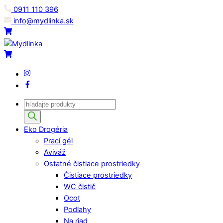
Skip
0911 110 396
to
info@mydlinka.sk
content
Menu
Cart
Cart
IG
Facebook
Products
search
Eko Drogéria
Prací gél
Aviváž
Ostatné čistiace prostriedky
Čistiace prostriedky
WC čistič
Ocot
Podlahy
Na riad