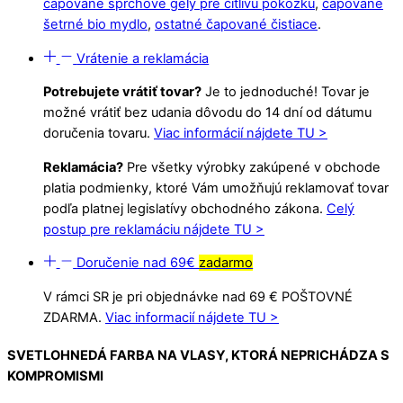
čapované sprchové gély pre čitlivú pokožku
,
čapované
šetrné bio mydlo
,
ostatné čapované čistiace
.
Vrátenie a reklamácia
Potrebujete vrátiť tovar?
Je to jednoduché! Tovar je
možné vrátiť bez udania dôvodu do 14 dní od dátumu
doručenia tovaru.
Viac informácií nájdete TU >
Reklamácia?
Pre všetky výrobky zakúpené v obchode
platia podmienky, ktoré Vám umožňujú reklamovať tovar
podľa platnej legislatívy obchodného zákona.
Celý
postup pre reklamáciu nájdete TU >
Doručenie nad 69€
zadarmo
V rámci SR je pri objednávke nad 69 € POŠTOVNÉ
ZDARMA.
Viac informacií nájdete TU >
SVETLOHNEDÁ FARBA NA VLASY, KTORÁ NEPRICHÁDZA S
KOMPROMISMI