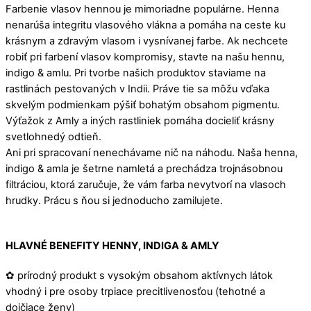
Farbenie vlasov hennou je mimoriadne populárne. Henna
nenarúša integritu vlasového vlákna a pomáha na ceste ku
krásnym a zdravým vlasom i vysnívanej farbe. Ak nechcete
robiť pri farbení vlasov kompromisy, stavte na našu hennu,
indigo & amlu. Pri tvorbe našich produktov staviame na
rastlinách
pestovaných v Indii. Práve tie sa môžu vďaka
skvelým podmienkam pýšiť bohatým obsahom pigmentu.
Výťažok z Amly a iných rastliniek pomáha docieliť krásny
svetlohnedý odtieň.
Ani pri spracovaní nenechávame nič na náhodu. Naša henna,
indigo & amla je šetrne namletá a prechádza trojnásobnou
filtráciou, ktorá zaručuje, že vám farba nevytvorí na vlasoch
hrudky. Prácu s ňou si jednoducho zamilujete.
HLAVNÉ BENEFITY HENNY, INDIGA & AMLY
✿ prírodný produkt s vysokým obsahom aktívnych látok
vhodný i pre osoby trpiace precitlivenosťou (tehotné a
dojčiace ženy)