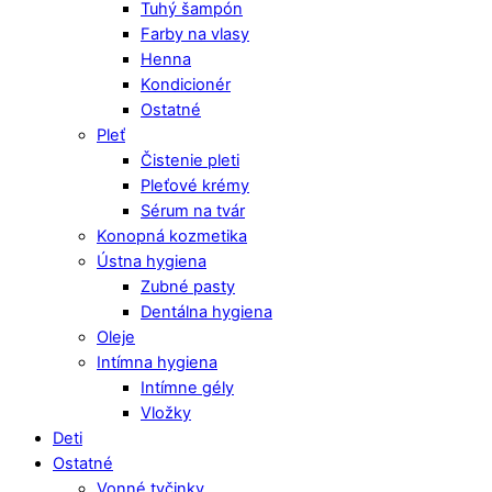
Tuhý šampón
Farby na vlasy
Henna
Kondicionér
Ostatné
Pleť
Čistenie pleti
Pleťové krémy
Sérum na tvár
Konopná kozmetika
Ústna hygiena
Zubné pasty
Dentálna hygiena
Oleje
Intímna hygiena
Intímne gély
Vložky
Deti
Ostatné
Vonné tyčinky