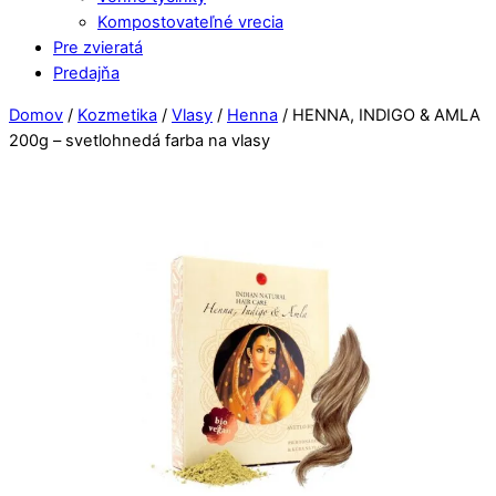
Kompostovateľné vrecia
Pre zvieratá
Predajňa
Close
Close
Domov
/
Kozmetika
/
Vlasy
/
Henna
/ HENNA, INDIGO & AMLA
Menu
Cart
200g – svetlohnedá farba na vlasy