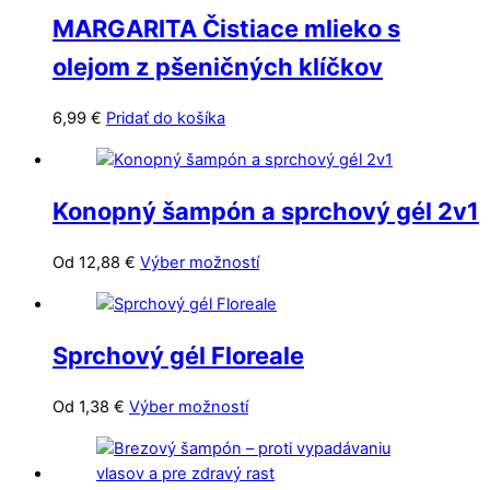
MARGARITA Čistiace mlieko s
olejom z pšeničných klíčkov
6,99
€
Pridať do košíka
Konopný šampón a sprchový gél 2v1
Tento
Od
12,88
€
Výber možností
produkt
má
viacero
Sprchový gél Floreale
variantov.
Možnosti
Tento
Od
1,38
€
Výber možností
si
produkt
môžete
má
vybrať
viacero
na