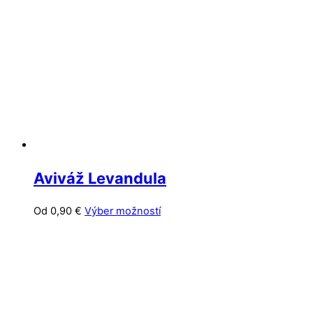
Aviváž Levandula
Tento
Od
0,90
€
Výber možností
produkt
má
viacero
variantov.
Možnosti
si