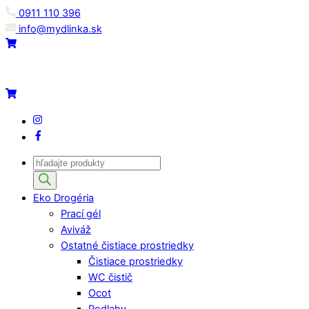
Skip
0911 110 396
to
info@mydlinka.sk
content
Menu
Cart
Cart
IG
Facebook
Products
search
Eko Drogéria
Prací gél
Aviváž
Ostatné čistiace prostriedky
Čistiace prostriedky
WC čistič
Ocot