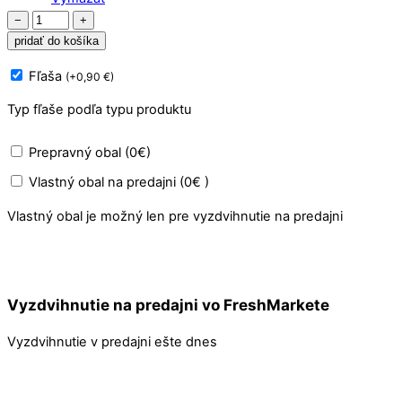
množstvo
−
+
PET
pridať do košíka
Friendly
Fľaša
(
+
0,90
€
)
-
Čistič
Typ fľaše podľa typu produktu
na
podlahu,
Prepravný obal (0€)
povrchy
Vlastný obal na predajni (0€ )
s
dezinfekciou
Vlastný obal je možný len pre vyzdvihnutie na predajni
vhodný
pre
domácnosti
so
Vyzdvihnutie na predajni vo FreshMarkete
zvieratami
Vyzdvihnutie v predajni ešte dnes