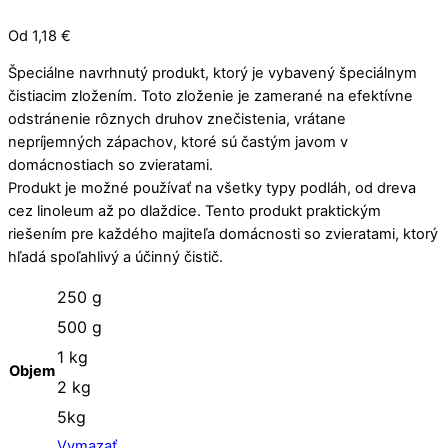
Od
1,18
€
Špeciálne navrhnutý produkt, ktorý je vybavený špeciálnym
čistiacim zložením. Toto zloženie je zamerané na efektívne
odstránenie rôznych druhov znečistenia, vrátane
nepríjemných zápachov, ktoré sú častým javom v
domácnostiach so zvieratami.
Produkt je možné používať na všetky typy podláh, od dreva
cez linoleum až po dlaždice. Tento produkt praktickým
riešením pre každého majiteľa domácnosti so zvieratami, ktorý
hľadá spoľahlivý a účinný čistič.
250 g
500 g
1 kg
Objem
2 kg
5kg
Vymazať