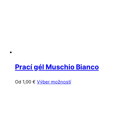
vybrať
na
stránke
produktu.
Prací gél Muschio Bianco
Tento
Od
1,00
€
Výber možností
produkt
má
viacero
variantov.
Možnosti
si
môžete
vybrať