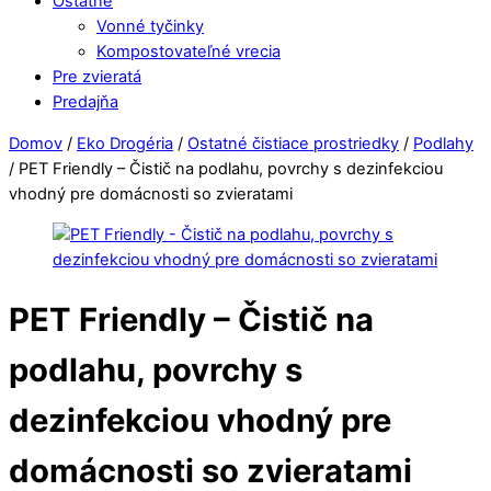
Ostatné
Vonné tyčinky
Kompostovateľné vrecia
Pre zvieratá
Predajňa
Close
Close
Domov
/
Eko Drogéria
/
Ostatné čistiace prostriedky
/
Podlahy
Menu
Cart
/ PET Friendly – Čistič na podlahu, povrchy s dezinfekciou
vhodný pre domácnosti so zvieratami
PET Friendly – Čistič na
podlahu, povrchy s
dezinfekciou vhodný pre
domácnosti so zvieratami