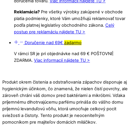
doručenia tovaru.
Viac informácií nájdete TU >
Reklamácia?
Pre všetky výrobky zakúpené v obchode
platia podmienky, ktoré Vám umožňujú reklamovať tovar
podľa platnej legislatívy obchodného zákona.
Celý
postup pre reklamáciu nájdete TU >
Doručenie nad 69€
zadarmo
V rámci SR je pri objednávke nad 69 € POŠTOVNÉ
ZDARMA.
Viac informacií nájdete TU >
Produkt okrem čistenia a odstraňovania zápachov disponuje aj
hygienickým účinkom, čo znamená, že nielen čistí povrchy, ale
zároveň chráni váš domov pred baktériami a mikróbmi. Vďaka
príjemnému dlhotrvajúcemu parfému prináša do vášho domu
príjemnú levanduľovú vôňu, ktorá umocňuje celkový pocit
sviežosti a čistoty. Tento produkt je neoceniteľným
pomocníkom pre majiteľov domácich miláčikov.