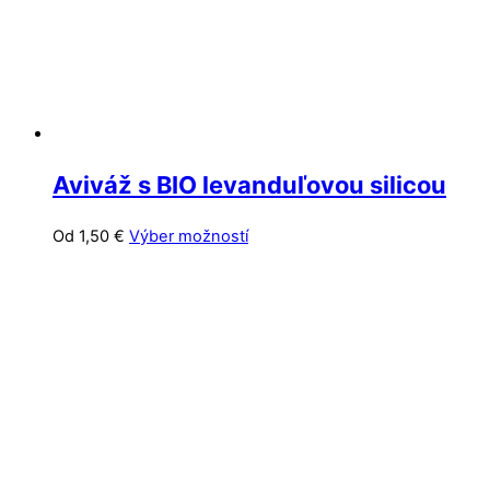
stránke
produktu.
Aviváž s BIO levanduľovou silicou
Tento
Od
1,50
€
Výber možností
produkt
má
viacero
variantov.
Možnosti
si
môžete
vybrať
na
stránke