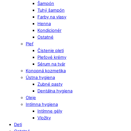
Šampón
Tuhý šampón
Farby na vlasy
Henna
Kondicionér
Ostatné
Pleť
Čistenie pleti
Pleťové krémy
Sérum na tvár
Konopná kozmetika
Ústna hygiena
Zubné pasty
Dentálna hygiena
Oleje
Intímna hygiena
Intímne gély
Vložky
Deti