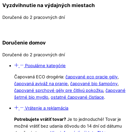
Vyzdvihnutie na výdajných miestach
Doručené do 2 pracovných dní
Doručenie domov
Doručené do 2 pracovných dní
Populárne kategórie
Čapovaná ECO drogéria:
čapované eco pracie gély
,
čapovaná aviváž na pranie
,
čapované bio šampóny
,
čapované sprchové gély pre čitlivú pokožku
,
čapované
šetrné bio mydlo
,
ostatné čapované čistiace
.
Vrátenie a reklamácia
Potrebujete vrátiť tovar?
Je to jednoduché! Tovar je
možné vrátiť bez udania dôvodu do 14 dní od dátumu