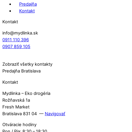
produktu.
Predajňa
Kontakt
Kontakt
info@mydlinka.sk
0911 110 396
0907 859 105
Zobraziť všetky kontakty
Predajňa Bratislava
Kontakt
Mydlinka – Eko drogéria
Rožňavská 1a
Fresh Market
Bratislava 831 04 —
Navigovať
Otváracie hodiny
Pon / Pia: 8:30 – 18:30