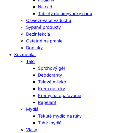
Podlahy
Na riad
Tablety do umývačky riadu
Osviežovače vzduchu
Sypané produkty
Dezinfekcia
Ostatné na pranie
Doplnky
Kozmetika
Telo
Sprchový gél
Deodoranty
Telové mlieko
Krém na ruky
Krémy na opaľovanie
Repelent
Mydlá
Tekuté mydlo na ruky
Tuhé mydlá
Vlasy