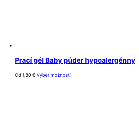
na
stránke
produktu.
Prací gél Baby púder hypoalergénny
Tento
Od
1,80
€
Výber možností
produkt
má
viacero
variantov.
Možnosti
si
môžete
vybrať
na