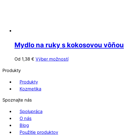
produktu.
Mydlo na ruky s kokosovou vôňou
Tento
Od
1,38
€
Výber možností
produkt
Produkty
má
viacero
Produkty
variantov.
Kozmetika
Možnosti
Spoznajte nás
si
môžete
Spolupráca
vybrať
O nás
na
Blog
stránke
Použitie produktov