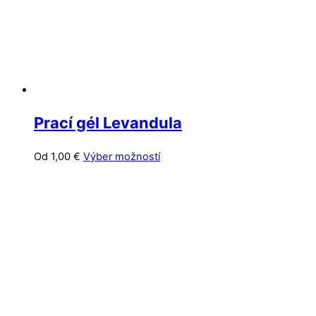
stránke
produktu.
Prací gél Levandula
Tento
Od
1,00
€
Výber možností
produkt
má
viacero
variantov.
Možnosti
si
môžete
vybrať
na