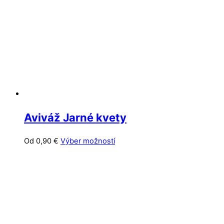
môžete
vybrať
na
stránke
produktu.
Aviváž Jarné kvety
Tento
Od
0,90
€
Výber možností
produkt
má
viacero
variantov.
Možnosti
si
môžete