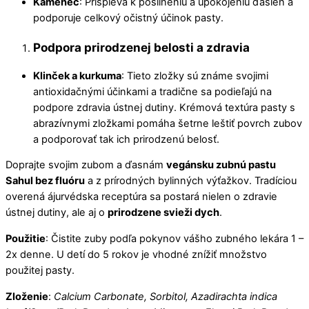
Kamenec
: Prispieva k posilneniu a upokojeniu ďasien a
podporuje celkový očistný účinok pasty.
Podpora prirodzenej belosti a zdravia
Klinček a kurkuma
: Tieto zložky sú známe svojimi
antioxidačnými účinkami a tradične sa podieľajú na
podpore zdravia ústnej dutiny. Krémová textúra pasty s
abrazívnymi zložkami pomáha šetrne leštiť povrch zubov
a podporovať tak ich prirodzenú belosť.
Doprajte svojim zubom a ďasnám
vegánsku zubnú pastu
Sahul bez fluóru
a z prírodných bylinných výťažkov. Tradíciou
overená ájurvédska receptúra sa postará nielen o zdravie
ústnej dutiny, ale aj o
prirodzene svieži dych
.
Použitie
: Čistite zuby podľa pokynov vášho zubného lekára 1 –
2x denne. U detí do 5 rokov je vhodné znížiť množstvo
použitej pasty.
Zloženie
:
Calcium Carbonate, Sorbitol, Azadirachta indica