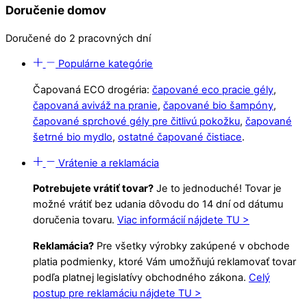
Doručenie domov
Doručené do 2 pracovných dní
Populárne kategórie
Čapovaná ECO drogéria:
čapované eco pracie gély
,
čapovaná aviváž na pranie
,
čapované bio šampóny
,
čapované sprchové gély pre čitlivú pokožku
,
čapované
šetrné bio mydlo
,
ostatné čapované čistiace
.
Vrátenie a reklamácia
Potrebujete vrátiť tovar?
Je to jednoduché! Tovar je
možné vrátiť bez udania dôvodu do 14 dní od dátumu
doručenia tovaru.
Viac informácií nájdete TU >
Reklamácia?
Pre všetky výrobky zakúpené v obchode
platia podmienky, ktoré Vám umožňujú reklamovať tovar
podľa platnej legislatívy obchodného zákona.
Celý
postup pre reklamáciu nájdete TU >