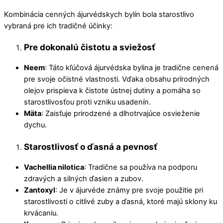
Kombinácia cenných ájurvédskych bylín bola starostlivo
vybraná pre ich tradičné účinky:
Pre dokonalú čistotu a sviežosť
Neem
: Táto kľúčová ájurvédska bylina je tradične cenená
pre svoje očistné vlastnosti. Vďaka obsahu prírodných
olejov prispieva k čistote ústnej dutiny a pomáha so
starostlivosťou proti vzniku usadenín.
Mäta
: Zaisťuje prirodzené a dlhotrvajúce osvieženie
dychu.
Starostlivosť o ďasná a pevnosť
Vachellia nilotica
: Tradične sa používa na podporu
zdravých a silných ďasien a zubov.
Zantoxyl
: Je v ájurvéde známy pre svoje použitie pri
starostlivosti o citlivé zuby a ďasná, ktoré majú sklony ku
krvácaniu.