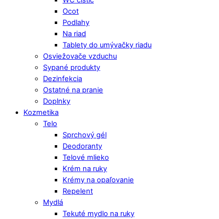
WC čistič
Ocot
Podlahy
Na riad
Tablety do umývačky riadu
Osviežovače vzduchu
Sypané produkty
Dezinfekcia
Ostatné na pranie
Doplnky
Kozmetika
Telo
Sprchový gél
Deodoranty
Telové mlieko
Krém na ruky
Krémy na opaľovanie
Repelent
Mydlá
Tekuté mydlo na ruky