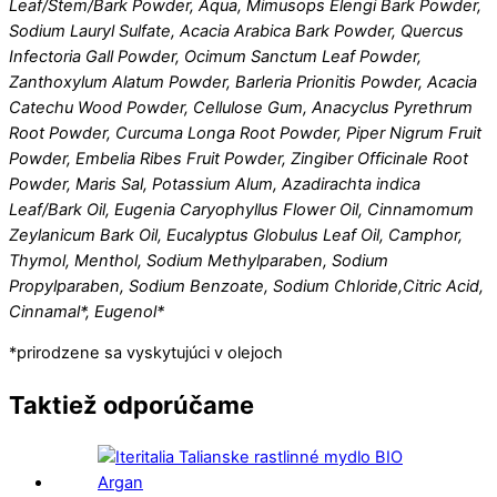
Leaf/Stem/Bark Powder, Aqua, Mimusops Elengi Bark Powder,
Sodium Lauryl Sulfate, Acacia Arabica Bark Powder, Quercus
Infectoria Gall Powder, Ocimum Sanctum Leaf Powder,
Zanthoxylum Alatum Powder, Barleria Prionitis Powder, Acacia
Catechu Wood Powder, Cellulose Gum, Anacyclus Pyrethrum
Root Powder, Curcuma Longa Root Powder, Piper Nigrum Fruit
Powder, Embelia Ribes Fruit Powder, Zingiber Officinale Root
Powder, Maris Sal, Potassium Alum, Azadirachta indica
Leaf/Bark Oil, Eugenia Caryophyllus Flower Oil, Cinnamomum
Zeylanicum Bark Oil, Eucalyptus Globulus Leaf Oil, Camphor,
Thymol, Menthol, Sodium Methylparaben, Sodium
Propylparaben, Sodium Benzoate, Sodium Chloride,Citric Acid,
Cinnamal*, Eugenol*
*prirodzene sa vyskytujúci v olejoch
Taktiež odporúčame