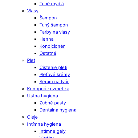
Tuhé mydlá
Vlasy
Šampón
Tuhý šampón
Farby na vlasy
Henna
Kondicionér
Ostatné
Pleť
Čistenie pleti
Pleťové krémy
Sérum na tvár
Konopná kozmetika
Ústna hygiena
Zubné pasty
Dentálna hygiena
Oleje
Intímna hygiena
Intímne gély