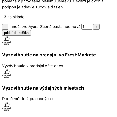
pomáha k prirodzene bielemu úsmevu. Osviežuje dych a
podporuje zdravie zubov a ďasien.
13 na sklade
množstvo Ayursi Zubná pasta neemová
−
+
pridať do košíka
Vyzdvihnutie na predajni vo FreshMarkete
Vyzdvihnutie v predajni ešte dnes
Vyzdvihnutie na výdajných miestach
Doručené do 2 pracovných dní