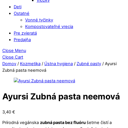
Vložky
Deti
Ostatné
Vonné tyčinky
Kompostovateľné vrecia
Pre zvieratá
Predajňa
Close Menu
Close Cart
Domov
/
Kozmetika
/
Ústna hygiena
/
Zubné pasty
/ Ayursi
Zubná pasta neemová
Ayursi Zubná pasta neemová
3,40
€
Prírodná vegánska
zubná pasta bez fluóru
šetrne čistí a