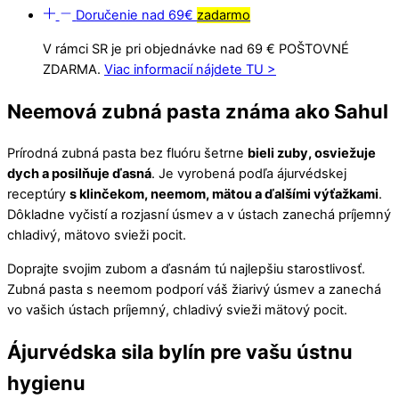
Doručenie nad 69€
zadarmo
V rámci SR je pri objednávke nad 69 € POŠTOVNÉ
ZDARMA.
Viac informacií nájdete TU >
Neemová zubná pasta známa ako Sahul
Prírodná zubná pasta bez fluóru šetrne
bieli zuby, osviežuje
dych a posilňuje ďasná
. Je vyrobená podľa ájurvédskej
receptúry
s klinčekom, neemom, mätou a ďalšími výťažkami
.
Dôkladne vyčistí a rozjasní úsmev a v ústach zanechá príjemný
chladivý, mätovo svieži pocit.
Doprajte svojim zubom a ďasnám tú najlepšiu starostlivosť.
Zubná pasta s neemom podporí váš žiarivý úsmev a zanechá
vo vašich ústach príjemný, chladivý svieži mätový pocit.
Ájurvédska sila bylín pre vašu ústnu
hygienu