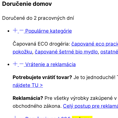
Doručenie domov
Doručené do 2 pracovných dní
Populárne kategórie
Čapovaná ECO drogéria:
čapované eco praci
pokožku
,
čapované šetrné bio mydlo
,
ostatné
Vrátenie a reklamácia
Potrebujete vrátiť tovar?
Je to jednoduché! 
nájdete TU >
Reklamácia?
Pre všetky výrobky zakúpené v o
obchodného zákona.
Celý postup pre reklam