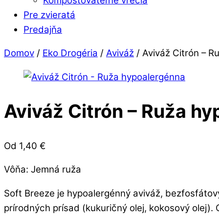
Kompostovateľné vrecia
Pre zvieratá
Predajňa
Close
Close
Domov
/
Eko Drogéria
/
Aviváž
/ Aviváž Citrón – 
Menu
Cart
Aviváž Citrón – Ruža h
Od
1,40
€
Vôňa: Jemná ruža
Soft Breeze je hypoalergénný aviváž, bezfosfátov
prírodných prísad (kukuričný olej, kokosový olej)