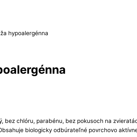
Ruža hypoalergénna
ypoalergénna
ý, bez chlóru, parabénu, bez pokusoch na zvieratá
. Obsahuje biologicky odbúrateľné povrchovo aktívne