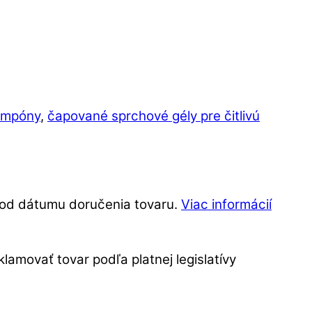
ampóny
,
čapované sprchové gély pre čitlivú
í od dátumu doručenia tovaru.
Viac informácií
amovať tovar podľa platnej legislatívy