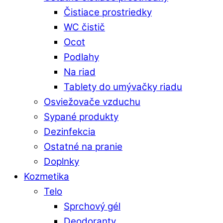
Čistiace prostriedky
WC čistič
Ocot
Podlahy
Na riad
Tablety do umývačky riadu
Osviežovače vzduchu
Sypané produkty
Dezinfekcia
Ostatné na pranie
Doplnky
Kozmetika
Telo
Sprchový gél
Deodoranty