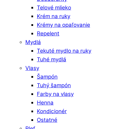
Telové mlieko
Krém na ruky
Krémy na opaľovanie
Repelent
Mydlá
Tekuté mydlo na ruky
Tuhé mydlá
Vlasy
Šampón
Tuhý šampón
Farby na vlasy
Henna
Kondicionér
Ostatné
Pleť