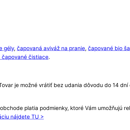
e gély
,
čapovaná aviváž na pranie
,
čapované bio š
 čapované čistiace
.
Tovar je možné vrátiť bez udania dôvodu do 14 dn
bchode platia podmienky, ktoré Vám umožňujú rekl
áciu nájdete TU >