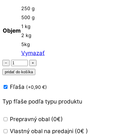
250 g
500 g
1 kg
Objem
2 kg
5kg
Vymazať
množstvo
−
+
Aviváž
pridať do košíka
Citrón
Fľaša
(
+
0,90
€
)
-
Ruža
Typ fľaše podľa typu produktu
hypoalergénna
Prepravný obal (0€)
Vlastný obal na predajni (0€ )