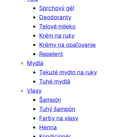
Sprchový gél
Deodoranty
Telové mlieko
Krém na ruky
Krémy na opaľovanie
Repelent
Mydlá
Tekuté mydlo na ruky
Tuhé mydlá
Vlasy
Šampón
Tuhý šampón
Farby na vlasy
Henna
Kondicionér