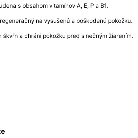
tudena s obsahom vitamínov A, E, P a B1.
Je regeneračný na vysušenú a poškodenú pokožku.
h škvŕn a chráni pokožku pred slnečným žiarením.
te