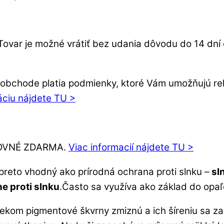
Tovar je možné vrátiť bez udania dôvodu do 14 dn
bchode platia podmienky, ktoré Vám umožňujú rekl
áciu nájdete TU >
ŠTOVNÉ ZDARMA.
Viac informacií nájdete TU >
 preto vhodný ako prírodná ochrana proti slnku –
sl
e proti slnku
.Často sa využíva ako základ do opa
vekom pigmentové škvrny zmiznú a ich šíreniu sa za