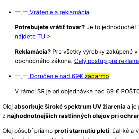
Vrátenie a reklamácia
Potrebujete vrátiť tovar?
Je to jednoduché! 
nájdete TU >
Reklamácia?
Pre všetky výrobky zakúpené v o
obchodného zákona.
Celý postup pre reklam
Doručenie nad 69€
zadarmo
V rámci SR je pri objednávke nad 69 € PO
Olej
absorbuje široké spektrum UV žiarenia
a je
z
najhodnotnejších rastlinných olejov pri ochran
Olej pôsobí priamo
proti starnutiu pleti
. Ľahké a 