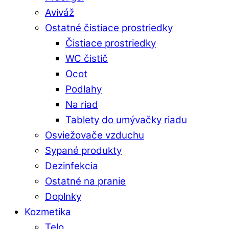
Aviváž
Ostatné čistiace prostriedky
Čistiace prostriedky
WC čistič
Ocot
Podlahy
Na riad
Tablety do umývačky riadu
Osviežovače vzduchu
Sypané produkty
Dezinfekcia
Ostatné na pranie
Doplnky
Kozmetika
Telo