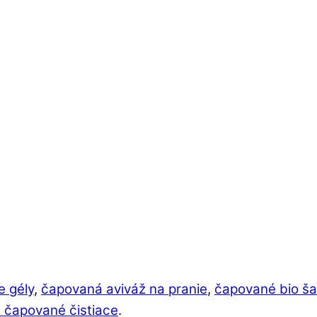
e gély
,
čapovaná aviváž na pranie
,
čapované bio š
 čapované čistiace
.