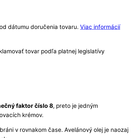
í od dátumu doručenia tovaru.
Viac informácií
amovať tovar podľa platnej legislatívy
nečný faktor číslo 8
, preto je jedným
ľovacích krémov.
bráni v rovnakom čase. Avelánový olej je naozaj