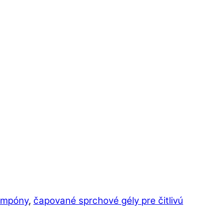
ampóny
,
čapované sprchové gély pre čitlivú